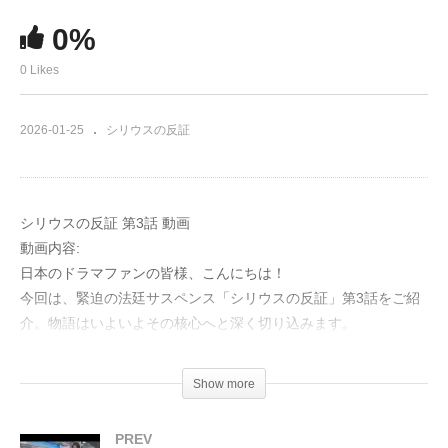
0%
0 Likes
2026-01-25
シリウスの反証
シリウスの反証 第3話 動画
動画内容:
日本のドラマファンの皆様、こんにちは！
今回は、緊迫の法廷サスペンス「シリウスの反証」第3話をご紹
介。物語はいよいよその核心へと深く切り込みます。
主人公の藤嶋（中島裕翔）は、郡上の慎ましい喫茶店で出会った
Show more
女性が、かつて日本中を震撼させた吉田川事件でただ一人生き残
った棚瀬梨沙子（川島鈴遥）であるという、あまりにも衝撃的な
PREV