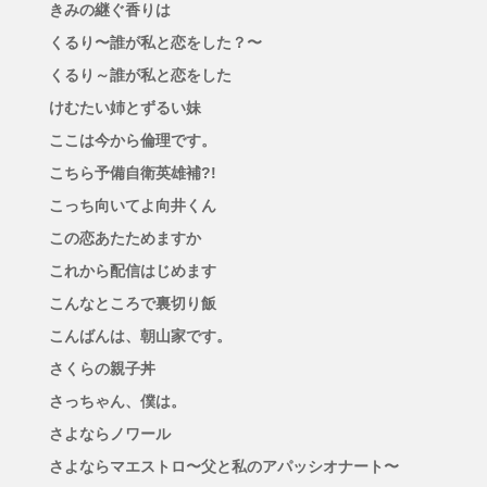
きみの継ぐ香りは
くるり〜誰が私と恋をした？〜
くるり～誰が私と恋をした
けむたい姉とずるい妹
ここは今から倫理です。
こちら予備自衛英雄補?!
こっち向いてよ向井くん
この恋あたためますか
これから配信はじめます
こんなところで裏切り飯
こんばんは、朝山家です。
さくらの親子丼
さっちゃん、僕は。
さよならノワール
さよならマエストロ〜父と私のアパッシオナート〜