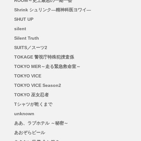
ROOM～史上最悪の一期一会
Shrink シュリンク―精神科医ヨワイ―
SHUT UP
silent
Silent Truth
SUITS／スーツ2
TOKAGE 警視庁特殊犯捜査係
TOKYO MER～走る緊急救命室～
TOKYO VICE
TOKYO VICE Season2
TOKYO 巫女忍者
Tシャツが乾くまで
unknown
ああ、ラブホテル ～秘密～
あおぞらビール