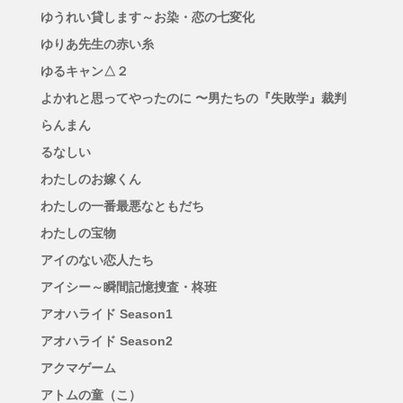
ゆうれい貸します～お染・恋の七変化
ゆりあ先生の赤い糸
ゆるキャン△２
よかれと思ってやったのに 〜男たちの『失敗学』裁判
らんまん
るなしい
わたしのお嫁くん
わたしの一番最悪なともだち
わたしの宝物
アイのない恋人たち
アイシー～瞬間記憶捜査・柊班
アオハライド Season1
アオハライド Season2
アクマゲーム
アトムの童（こ）