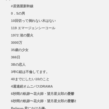
#居酒屋新幹線
0．5の男
10回切って倒れない木はない
119 エマージェンシーコール
1972 渚の螢火
3000万
35歳の少女
366日
3Bの恋人
3年C組は不倫してます。
40までにしたい10のこと
4週連続オムニバスDRAMA
6秒間の軌跡〜花火師・望月星太郎の憂鬱
6秒間の軌跡〜花火師・望月星太郎の憂鬱2
Believe-君にかける橋-