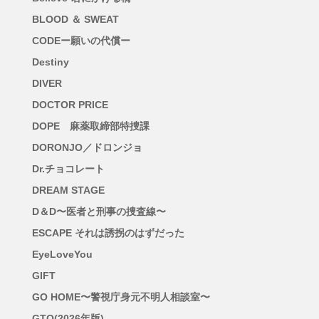
BLOOD ＆ SWEAT
CODEー願いの代償ー
Destiny
DIVER
DOCTOR PRICE
DOPE 麻薬取締部特捜課
DORONJO／ドロンジョ
Dr.チョコレート
DREAM STAGE
D＆D〜医者と刑事の捜査線〜
ESCAPE それは誘拐のはずだった
EyeLoveYou
GIFT
GO HOME〜警視庁身元不明人相談室〜
GTO(2026年版)