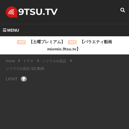
MENU
【土曜プレミアム】
【バラエティ動画
HOT
HOT
miomio.9tsu.tv】
Home
ドラマ
シリウスの反証
シリウスの反証 3話 動画
LIGHT