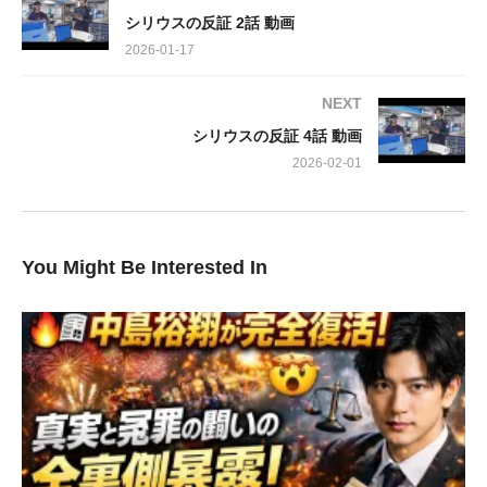
事実に直面。この運命的な出会いは、藤嶋の心に深い葛藤を生み
シリウスの反証 2話 動画
出します。無実の罪に苦しむ宮原（五頭岳夫）の冤罪を晴らそう
2026-01-17
とする自身の真意を、梨沙子に告げられないまま苦悩する藤嶋。
彼の繊細な心理描写は、観る者全ての胸を打ちます。
NEXT
シリウスの反証 4話 動画
その一方で、事件の真実を独自に追い続ける佐奈（仁村紗和）
は、地道な調査を重ねた結果、遂に再審請求への決定的な突破口
2026-02-01
を掴みかけていました。彼女のたゆまぬ尽力が、閉ざされた真実
の扉をこじ開ける鍵となるのか、今後の展開に注目が集まりま
す。
You Might Be Interested In
第3話は、登場人物それぞれの複雑な思惑と、事件の闇が少しず
つ、しかし確実に光の下に晒されていく過程が見どころです。緊
張感溢れる人間ドラマを、ぜひお見逃しなく。
出演: