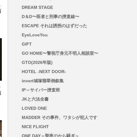
い
DREAM STAGE
画
D＆D〜医者と刑事の捜査線〜
ESCAPE それは誘拐のはずだった
EyeLoveYou
GIFT
GO HOME〜警視庁身元不明人相談室〜
GTO(2026年版)
HOTEL -NEXT DOOR-
invert城塚翡翠倒叙集
い
IP～サイバー捜査班
画
JKと六法全書
LOVED ONE
MADDER その事件、ワタシが犯人です
NICE FLIGHT
ONE DAY～聖夜のから騒ぎ～