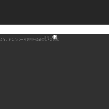
LIGHT
えないあなたに― 草彅剛が遺品整理 9話 動画