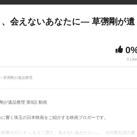
と、会えないあなたに― 草彅剛が遺
0
0 Lik
― 草彅剛が遺品整理
剛が遺品整理 第9話 動画
心に響く珠玉の日本映画をご紹介する映画ブロガーです。
終幕のロンド ―もう二度と、会えないあなたに―』、その第九話の展