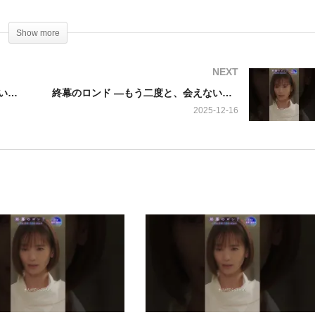
まさかの局面を迎えています。
Show more
、樹は日々の仕事へと向かいます。そんな中、長らく閉ざされていた彼
のは、新たな遺品整理会社での責任者就任という朗報。久しぶりの喜ば
NEXT
れます。
終幕のロンド ―もう二度と、会えないあなたに― 草彅剛が遺品整理 8話 動画
終幕のロンド ―もう二度と、会えないあなたに― 草彅剛が遺品整理 10話 動画
2025-12-16
は、学校を抜け出し、真琴のもとへと向かいます。それぞれの想いが交
始まるのです。
理人」と題され、樹がどのような決断を下し、真実へと立ち向かってい
さが織りなす、この感動的な物語の行方を、ぜひその目でお確かめくだ