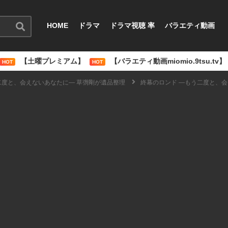
HOME
ドラマ
ドラマ視聴 率
バラエティ動画
【土曜プレミアム】
【バラエティ動画miomio.9tsu.tv】
HOT
HOT
二度と、会えないあなたに― 草彅剛が遺品整理
終幕のロンド ―もう二度と、会