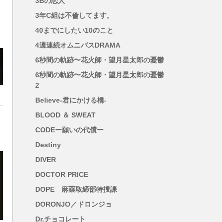
3Bの恋人
3年C組は不倫してます。
の
40までにしたい10のこと
し
4週連続オムニバスDRAMA
6秒間の軌跡〜花火師・望月星太郎の憂鬱
6秒間の軌跡〜花火師・望月星太郎の憂鬱
錯
2
Believe-君にかける橋-
BLOOD ＆ SWEAT
く
さ
CODEー願いの代償ー
Destiny
DIVER
DOCTOR PRICE
DOPE 麻薬取締部特捜課
DORONJO／ドロンジョ
Dr.チョコレート