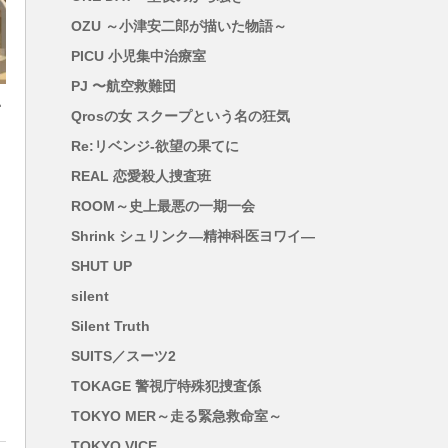
OZU ～小津安二郎が描いた物語～
PICU 小児集中治療室
PJ 〜航空救難団
い
Qrosの女 スクープという名の狂気
Re:リベンジ-欲望の果てに
REAL 恋愛殺人捜査班
ROOM～史上最悪の一期一会
Shrink シュリンク―精神科医ヨワイ―
SHUT UP
silent
Silent Truth
SUITS／スーツ2
TOKAGE 警視庁特殊犯捜査係
TOKYO MER～走る緊急救命室～
TOKYO VICE