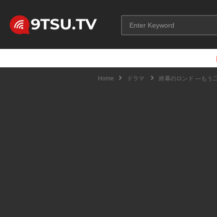
Home
ドラマ
終幕のロンド ―もう