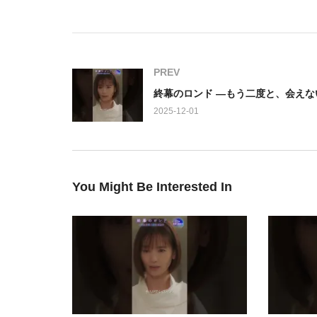
開です。草彅剛さん演じる遺品整理人・樹の人生が、
真琴からの突然の別れに、深い切なさを抱えながらも
心に、一筋の光が差し込みます。海斗から舞い込んだ
PREV
い知らせに、樹の表情にはようやく安堵の笑みがこぼ
2025-12-01
しかし、物語は一筋縄ではいきません。樹の息子・陸
し、隠蔽された真実へと迫る遺品整理人の反撃が今、
この第九話は、「隠蔽企業に反撃の時決心した遺品整
のか、目が離せません。感情の機微と人間関係の複雑
You Might Be Interested In
い。
出演: