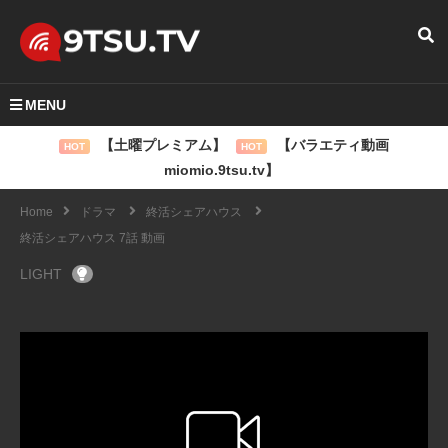
MENU
【土曜プレミアム】
【バラエティ動画
HOT
HOT
miomio.9tsu.tv】
Home
ドラマ
終活シェアハウス
終活シェアハウス 7話 動画
LIGHT