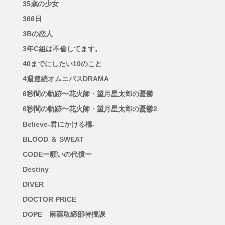
35歳の少女
366日
3Bの恋人
3年C組は不倫してます。
40までにしたい10のこと
4週連続オムニバスDRAMA
6秒間の軌跡〜花火師・望月星太郎の憂鬱
6秒間の軌跡〜花火師・望月星太郎の憂鬱2
Believe-君にかける橋-
BLOOD ＆ SWEAT
CODEー願いの代償ー
Destiny
DIVER
DOCTOR PRICE
DOPE 麻薬取締部特捜課