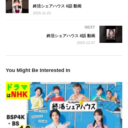
で新婚夫婦のような甘い妄想が垣間見え、見ているこちらも思わ
終活シェアハウス 6話 動画
ず胸が高鳴ります。若い二人のピュアな感情が、物語に爽やかな
2025-11-23
風を吹き込んでいます。
NEXT
一方で、人生のベテランたちは、それぞれの「終活」に向き合い
終活シェアハウス 8話 動画
ます。歌子は、創作おせち料理に情熱を注ぎ、食を通して人生を
豊かにする喜びを私たちに教えてくれます。そのひたむきな姿
2025-12-07
は、まさに人生を謳歌する大人の輝きです。
そして、厚子と沼袋の関係も、新たな局面を迎えています。二人
You Might Be Interested In
が共に歩む未来のために、厚子は部屋探しに奔走しますが、高齢
者というだけで壁にぶつかってしまう現実に、共感を覚える視聴
者も多いのではないでしょうか。社会の厳しさと、それでも前向
きに生きようとする厚子の姿は、私たちに深い感動を与えます。
第7話は、若者の淡い恋模様と、大人の人生における葛藤、そし
て新しい挑戦が絶妙に絡み合い、視聴者を物語の奥深くへと引き
込みます。次回の展開が今から待ち遠しいですね。