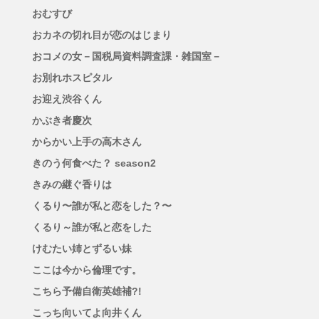
おむすび
おカネの切れ目が恋のはじまり
おコメの女－国税局資料調査課・雑国室－
お別れホスピタル
お迎え渋谷くん
かぶき者慶次
からかい上手の高木さん
きのう何食べた？ season2
きみの継ぐ香りは
くるり〜誰が私と恋をした？〜
くるり～誰が私と恋をした
けむたい姉とずるい妹
ここは今から倫理です。
こちら予備自衛英雄補?!
こっち向いてよ向井くん