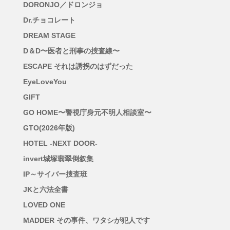
DORONJO／ドロンジョ
Dr.チョコレート
DREAM STAGE
D＆D〜医者と刑事の捜査線〜
ESCAPE それは誘拐のはずだった
EyeLoveYou
GIFT
GO HOME〜警視庁身元不明人相談室〜
GTO(2026年版)
HOTEL -NEXT DOOR-
invert城塚翡翠倒叙集
IP～サイバー捜査班
JKと六法全書
LOVED ONE
MADDER その事件、ワタシが犯人です