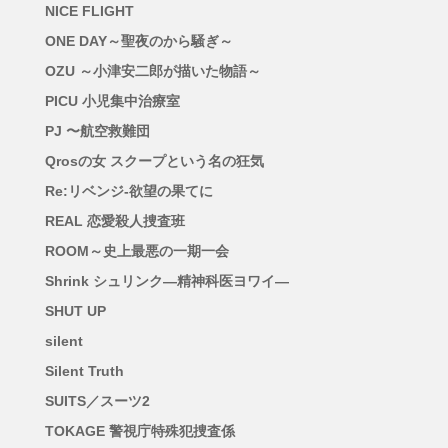
NICE FLIGHT
ONE DAY～聖夜のから騒ぎ～
OZU ～小津安二郎が描いた物語～
PICU 小児集中治療室
PJ 〜航空救難団
Qrosの女 スクープという名の狂気
Re:リベンジ-欲望の果てに
REAL 恋愛殺人捜査班
ROOM～史上最悪の一期一会
Shrink シュリンク―精神科医ヨワイ―
SHUT UP
silent
Silent Truth
SUITS／スーツ2
TOKAGE 警視庁特殊犯捜査係