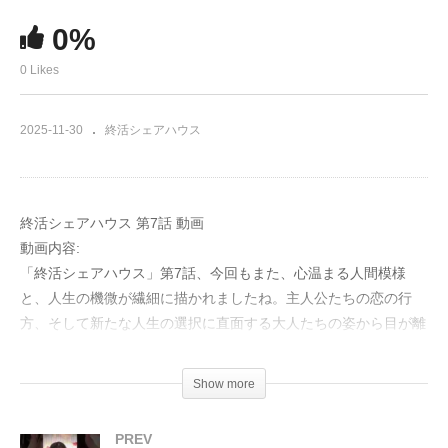
0%
0 Likes
2025-11-30
終活シェアハウス
終活シェアハウス 第7話 動画
動画内容:
「終活シェアハウス」第7話、今回もまた、心温まる人間模様
と、人生の機微が繊細に描かれましたね。主人公たちの恋の行
方、そして新たな人生の選択に直面する大人たちの姿から目が離
せません。
Show more
翔太と美果の関係は、いよいよ本格的な進展を見せ始めました。
買い物帰りの何気ない道すがら、二人が見つめ合う瞳には、まる
PREV