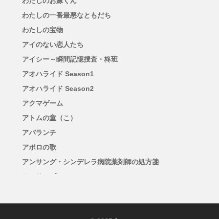
わたしのお嫁くん
わたしの一番最悪なともだち
わたしの宝物
アイのない恋人たち
アイシー～瞬間記憶捜査・柊班
アオハライド Season1
アオハライド Season2
アクマゲーム
アトムの童（こ）
アバランチ
アポロの歌
アンサング・シンデレラ病院薬剤師の処方箋
アンサンブル
アンチヒーロー
アンメット ある脳外科医の日記