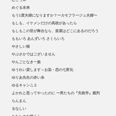
めぐる未来
もう1度夫婦になりますか？〜カモフラージュ夫婦〜
もしも、イケメンだけの高校があったら
もしもこの世が舞台なら、楽屋はどこにあるのだろう
ももいろ あんずいろ さくらいろ
やさしい猫
やぶさかではございません
やんごとなき一族
ゆうれい貸します～お染・恋の七変化
ゆりあ先生の赤い糸
ゆるキャン△２
よかれと思ってやったのに 〜男たちの『失敗学』裁判
らんまん
るなしい