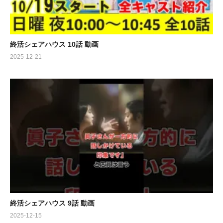
出演:
城桧吏，畑芽育，竹下景子，市毛良枝，室井滋，戸田恵子，石坂
浩二，【原作】御木本あかり，【脚本】水橋文美江
終活シェアハウス 10話 動画
2025-12-21
終活シェアハウス 9話 動画
2025-12-15