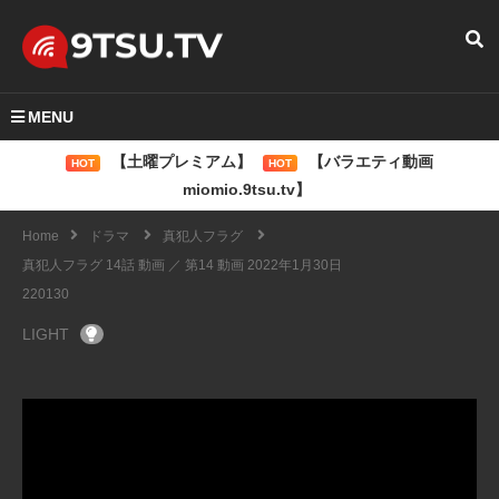
MENU
【土曜プレミアム】
【バラエティ動画
HOT
HOT
miomio.9tsu.tv】
Home
ドラマ
真犯人フラグ
真犯人フラグ 14話 動画 ／ 第14 動画 2022年1月30日
220130
LIGHT