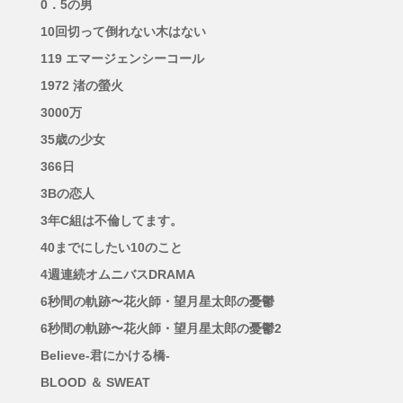
0．5の男
10回切って倒れない木はない
119 エマージェンシーコール
1972 渚の螢火
3000万
35歳の少女
366日
3Bの恋人
3年C組は不倫してます。
40までにしたい10のこと
4週連続オムニバスDRAMA
6秒間の軌跡〜花火師・望月星太郎の憂鬱
6秒間の軌跡〜花火師・望月星太郎の憂鬱2
Believe-君にかける橋-
BLOOD ＆ SWEAT