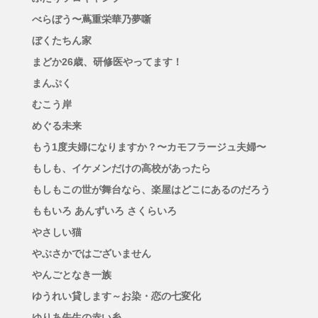
べらぼう〜蔦重栄華乃夢噺
ぼくたちん家
まどか26歳、研修医やってます！
まんぷく
むこう岸
めぐる未来
もう1度夫婦になりますか？〜カモフラージュ夫婦〜
もしも、イケメンだけの高校があったら
もしもこの世が舞台なら、楽屋はどこにあるのだろう
ももいろ あんずいろ さくらいろ
やさしい猫
やぶさかではございません
やんごとなき一族
ゆうれい貸します～お染・恋の七変化
ゆりあ先生の赤い糸