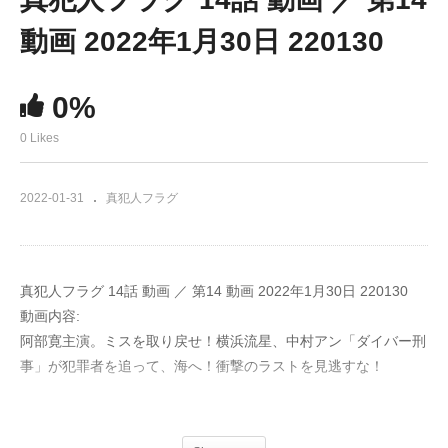
動画 2022年1月30日 220130
0%
0 Likes
2022-01-31
真犯人フラグ
真犯人フラグ 14話 動画 ／ 第14 動画 2022年1月30日 220130
動画内容:
阿部寛主演。ミスを取り戻せ！横浜流星、中村アン「ダイバー刑
事」が犯罪者を追って、海へ！衝撃のラストを見逃すな！
出演：
西島秀俊、宮沢りえ、芳根京子、田中哲司、佐野勇斗、桜井ユ