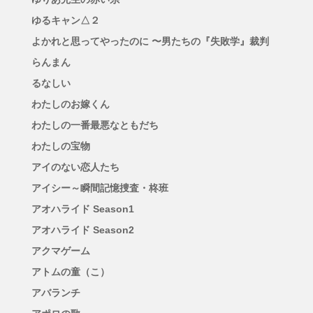
ゆるキャン△２
よかれと思ってやったのに 〜男たちの『失敗学』裁判
らんまん
るなしい
わたしのお嫁くん
わたしの一番最悪なともだち
わたしの宝物
アイのない恋人たち
アイシー～瞬間記憶捜査・柊班
アオハライド Season1
アオハライド Season2
アクマゲーム
アトムの童（こ）
アバランチ