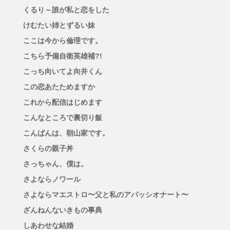
くるり～誰が私と恋をした
けむたい姉とずるい妹
ここは今から倫理です。
こちら予備自衛英雄補?!
こっち向いてよ向井くん
この恋あたためますか
これから配信はじめます
こんなところで裏切り飯
こんばんは、朝山家です。
さくらの親子丼
さっちゃん、僕は。
さよならノワール
さよならマエストロ〜父と私のアパッシオナート〜
ざんねんないきもの事典
しあわせな結婚