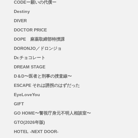
CODEー願いの代償ー
Destiny
DIVER
DOCTOR PRICE
DOPE 麻薬取締部特捜課
DORONJO／ドロンジョ
Dr.チョコレート
DREAM STAGE
D＆D〜医者と刑事の捜査線〜
ESCAPE それは誘拐のはずだった
EyeLoveYou
GIFT
GO HOME〜警視庁身元不明人相談室〜
GTO(2026年版)
HOTEL -NEXT DOOR-