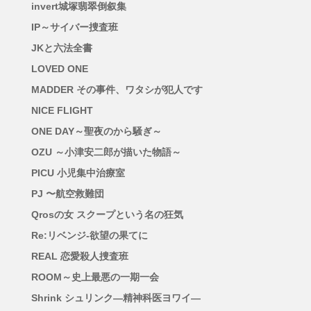
invert城塚翡翠倒叙集
IP～サイバー捜査班
JKと六法全書
LOVED ONE
MADDER その事件、ワタシが犯人です
NICE FLIGHT
ONE DAY～聖夜のから騒ぎ～
OZU ～小津安二郎が描いた物語～
PICU 小児集中治療室
PJ 〜航空救難団
Qrosの女 スクープという名の狂気
Re:リベンジ-欲望の果てに
REAL 恋愛殺人捜査班
ROOM～史上最悪の一期一会
Shrink シュリンク―精神科医ヨワイ―