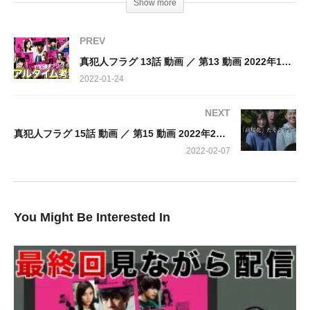
Show more
キ、生駒里奈、柄本時生、柿澤勇人、長田成哉、坂東龍汰、吉田
健悟、小林きな子、森田甘路、竹森千人、BOB、青木瞭 中西美
PREV
帆、渥美友里恵、町田愛、南彩加、遼太郎、原菜乃華、堀野内
真犯人フラグ 13話 動画 ／ 第13 動画 2022年1月23日 220123
智、小林優仁、渋川清彦、深水元基、迫田孝也、丘みつ子、浜田
2022-01-24
晃、小松利昌、戸田昌宏、正名僕蔵、平田敦子
NEXT
真犯人フラグ 15話 動画 ／ 第15 動画 2022年2月6日 220206
2022-02-07
You Might Be Interested In