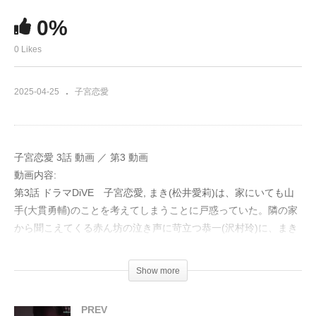
0%
0 Likes
2025-04-25
子宮恋愛
子宮恋愛 3話 動画 ／ 第3 動画
動画内容:
第3話 ドラマDiVE 子宮恋愛, まき(松井愛莉)は、家にいても山
手(大貫勇輔)のことを考えてしまうことに戸惑っていた。隣の家
から聞こえてくる赤ん坊の泣き声に苛立つ恭一(沢村玲)に、まき
の心は沈んでいく。その日、職場で赤ん坊をあやす山手の姿を見
たまきは、コツを聞くと「俺、子供がいるから」と言われ動揺す
Show more
る。
PREV