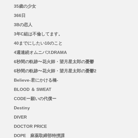
35歳の少女
366日
3Bの恋人
3年C組は不倫してます。
40までにしたい10のこと
4週連続オムニバスDRAMA
6秒間の軌跡〜花火師・望月星太郎の憂鬱
6秒間の軌跡〜花火師・望月星太郎の憂鬱2
Believe-君にかける橋-
BLOOD ＆ SWEAT
CODEー願いの代償ー
Destiny
DIVER
DOCTOR PRICE
DOPE 麻薬取締部特捜課