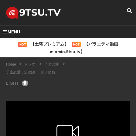
MENU
【土曜プレミアム】
【バラエティ動画
HOT
HOT
miomio.9tsu.tv】
Home
ドラマ
子宮恋愛
子宮恋愛 3話 動画 ／ 第3 動画
LIGHT