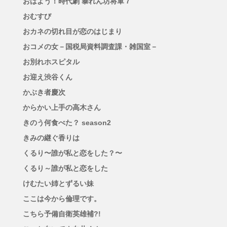
おはよう！時代劇 暴れん坊将軍７
おむすび
おカネの切れ目が恋のはじまり
おコメの女－国税局資料調査課・雑国室－
お別れホスピタル
お迎え渋谷くん
かぶき者慶次
からかい上手の高木さん
きのう何食べた？ season2
きみの継ぐ香りは
くるり〜誰が私と恋をした？〜
くるり～誰が私と恋をした
けむたい姉とずるい妹
ここは今から倫理です。
こちら予備自衛英雄補?!