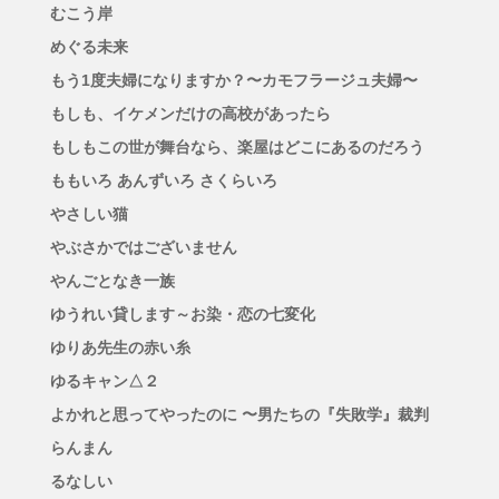
むこう岸
めぐる未来
もう1度夫婦になりますか？〜カモフラージュ夫婦〜
もしも、イケメンだけの高校があったら
もしもこの世が舞台なら、楽屋はどこにあるのだろう
ももいろ あんずいろ さくらいろ
やさしい猫
やぶさかではございません
やんごとなき一族
ゆうれい貸します～お染・恋の七変化
ゆりあ先生の赤い糸
ゆるキャン△２
よかれと思ってやったのに 〜男たちの『失敗学』裁判
らんまん
るなしい