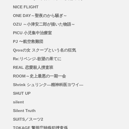
NICE FLIGHT
ONE DAY～聖夜のから騒ぎ～
OZU ～小津安二郎が描いた物語～
PICU 小児集中治療室
PJ 〜航空救難団
Qrosの女 スクープという名の狂気
Re:リベンジ-欲望の果てに
REAL 恋愛殺人捜査班
ROOM～史上最悪の一期一会
Shrink シュリンク―精神科医ヨワイ―
SHUT UP
silent
Silent Truth
SUITS／スーツ2
TOKAGE 警視庁特殊犯捜査係