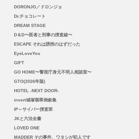
DORONJO／ドロンジョ
Dr.チョコレート
DREAM STAGE
D＆D〜医者と刑事の捜査線〜
ESCAPE それは誘拐のはずだった
EyeLoveYou
GIFT
GO HOME〜警視庁身元不明人相談室〜
GTO(2026年版)
HOTEL -NEXT DOOR-
invert城塚翡翠倒叙集
IP～サイバー捜査班
JKと六法全書
LOVED ONE
MADDER その事件、ワタシが犯人です