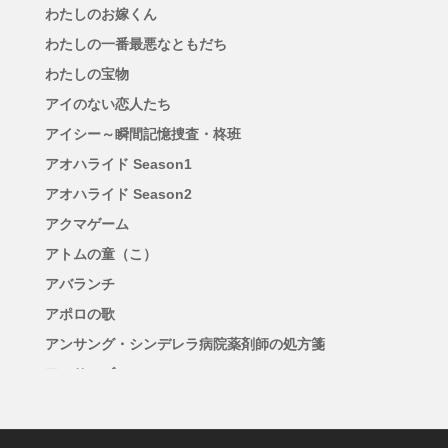
わたしのお嫁くん
わたしの一番最悪なともだち
わたしの宝物
アイのない恋人たち
アイシー～瞬間記憶捜査・柊班
アオハライド Season1
アオハライド Season2
アクマゲーム
アトムの童（こ）
アバランチ
アポロの歌
アンサング・シンデレラ病院薬剤師の処方箋
アンサンブル
アンチヒーロー
アンメット ある脳外科医の日記