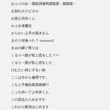
おコメの女－国税局資料調査課・雑国室－
お別れホスピタル
お迎え渋谷くん
かぶき者慶次
からかい上手の高木さん
きのう何食べた？ season2
きみの継ぐ香りは
くるり〜誰が私と恋をした？〜
くるり～誰が私と恋をした
けむたい姉とずるい妹
ここは今から倫理です。
こちら予備自衛英雄補?!
こっち向いてよ向井くん
この恋あたためますか
これから配信はじめます