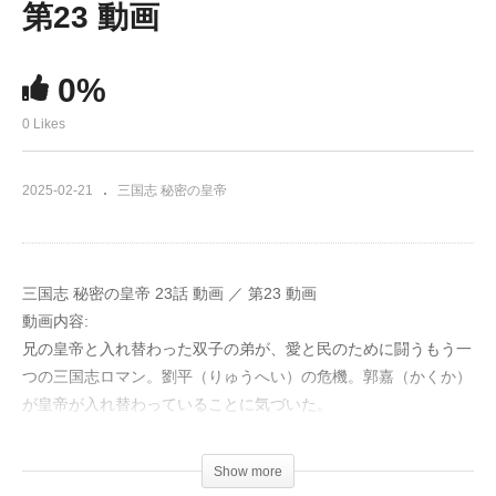
第23 動画
0%
0 Likes
2025-02-21
三国志 秘密の皇帝
三国志 秘密の皇帝 23話 動画 ／ 第23 動画
動画内容:
兄の皇帝と入れ替わった双子の弟が、愛と民のために闘うもう一
つの三国志ロマン。劉平（りゅうへい）の危機。郭嘉（かくか）
が皇帝が入れ替わっていることに気づいた。
郭嘉（かくか）は劉平（りゅうへい）が楊平（ようへい）であ
Show more
り、皇帝が入れ替わっていたことに気づく。劉平が会いにいく