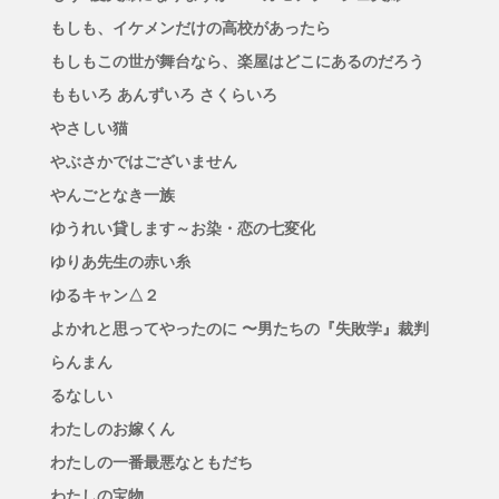
もしも、イケメンだけの高校があったら
もしもこの世が舞台なら、楽屋はどこにあるのだろう
ももいろ あんずいろ さくらいろ
やさしい猫
やぶさかではございません
やんごとなき一族
ゆうれい貸します～お染・恋の七変化
ゆりあ先生の赤い糸
ゆるキャン△２
よかれと思ってやったのに 〜男たちの『失敗学』裁判
らんまん
るなしい
わたしのお嫁くん
わたしの一番最悪なともだち
わたしの宝物