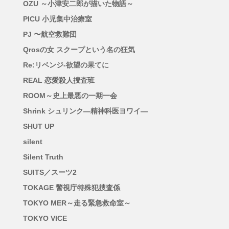
OZU ～小津安二郎が描いた物語～
PICU 小児集中治療室
PJ 〜航空救難団
Qrosの女 スクープという名の狂気
Re:リベンジ-欲望の果てに
REAL 恋愛殺人捜査班
ROOM～史上最悪の一期一会
Shrink シュリンク―精神科医ヨワイ―
SHUT UP
silent
Silent Truth
SUITS／スーツ2
TOKAGE 警視庁特殊犯捜査係
TOKYO MER～走る緊急救命室～
TOKYO VICE