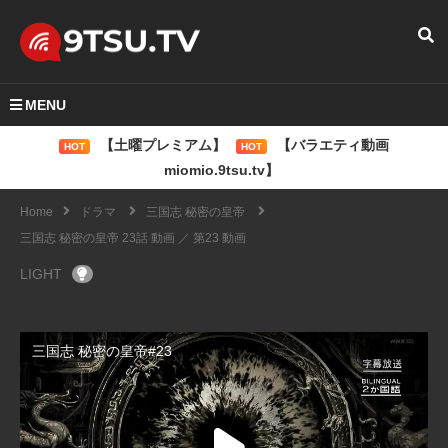
MENU
【土曜プレミアム】
【バラエティ動画
HOT
HOT
miomio.9tsu.tv】
Home
ドラマ
三国志 秘密の皇帝
三国志 秘密の皇帝 23話 動画 ／ 第23 動画
LIGHT