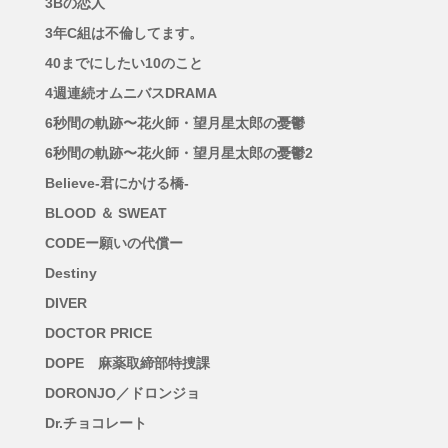
3Bの恋人
3年C組は不倫してます。
40までにしたい10のこと
4週連続オムニバスDRAMA
6秒間の軌跡〜花火師・望月星太郎の憂鬱
6秒間の軌跡〜花火師・望月星太郎の憂鬱2
Believe-君にかける橋-
BLOOD ＆ SWEAT
CODEー願いの代償ー
Destiny
DIVER
DOCTOR PRICE
DOPE 麻薬取締部特捜課
DORONJO／ドロンジョ
Dr.チョコレート