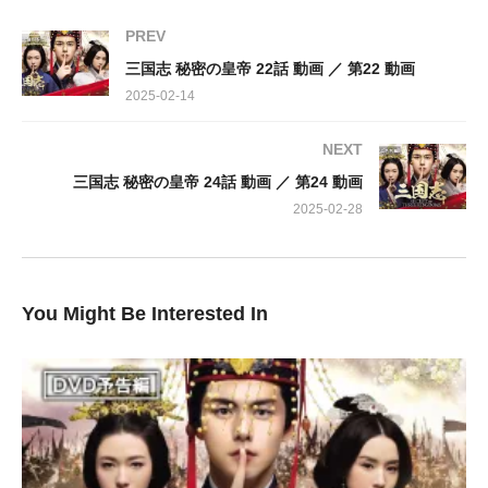
と、郭嘉は１０日以内に劉平の素性に関する証拠を見つけるので
PREV
その間に、皇后の伏寿（ふくじゅ）を廃して曹操（そうそう）の
三国志 秘密の皇帝 22話 動画 ／ 第22 動画
娘、曹節（そうせつ）と婚姻する案について考えるよう告げる。
2025-02-14
都で劉平からの知らせを受け取った司馬懿（しばい）は策を講じ
ることに。一方、曹丕（そうひ）はある決意をする。
NEXT
三国志 秘密の皇帝 24話 動画 ／ 第24 動画
出演：
マー・ティエンユー…浪川大輔，エルビス・ハン…峰晃弘，レジ
2025-02-28
ーナ・ワン…久保ユリカ，ドン・ジエ…折井あゆみ，サニー・ワ
ン…山本兼平，ドン・シュエン…田所あずさ，ツェー・クワンホ
ウ…早川毅，タン・ジエンツー…小笠原仁，シュー・ユエシュエ
You Might Be Interested In
ン…喜多田悠，ワン・ユーウェン…大橋彩香，ワン・レンジュ
ン…藤田幹彦，トゥー・ナン…浅沼雅人，シー・ウェンシアン…
本橋隼，リー・イエンション…喜多田悠，ジャン・レイ…大宮健
司，リウ・ユーハン…小川凌輝，チアオ・ションイー…桝谷尚
樹，【脚本】チャン・ジアン，【演出】パトリック・ヤウ，ステ
ィーブ・チェン