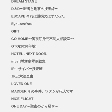
DREAM STAGE
D＆D〜医者と刑事の捜査線〜
ESCAPE それは誘拐のはずだった
EyeLoveYou
GIFT
GO HOME〜警視庁身元不明人相談室〜
GTO(2026年版)
HOTEL -NEXT DOOR-
invert城塚翡翠倒叙集
IP～サイバー捜査班
JKと六法全書
LOVED ONE
MADDER その事件、ワタシが犯人です
NICE FLIGHT
ONE DAY～聖夜のから騒ぎ～