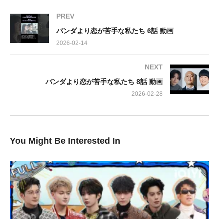
物語は、司（生田斗真さん）を取り巻く波乱から幕を開けます。
PREV
なんと、司の母・ケイカさん（草刈民代さん）が、息子に何かと
パンダより恋が苦手な私たち 6話 動画
世話を焼く一葉さん（上白石萌歌さん）に対し、「あの子はやめ
2026-02-14
ておきなさい」と厳しい忠告を放つ一幕が！親心とはいえ、二人
の関係に暗雲が立ち込めます。
NEXT
パンダより恋が苦手な私たち 8話 動画
そんな中、一葉さんの実家では、両親がまさかの熟年離婚の危機
に直面。この知らせを聞いた司は、居ても立ってもいられず、一
2026-02-28
葉さんに「すぐに実家に帰るべきだ」とお節介を焼き、彼女を故
郷の福島へと連れ出すことに。
You Might Be Interested In
そして驚くべきは、二人が取った行動です！一葉さんの両親の離
婚を阻止するため、なんと司と一葉は恋人のフリをすることに！
果たして、この偽りの関係は、冷え切った両親の心を再び繋ぎ止
めることができるのでしょうか？
波乱含みの展開に目が離せない「パンダより恋が苦手な私たち」
第7話。登場人物たちの複雑な感情が交錯し、物語は新たな局面