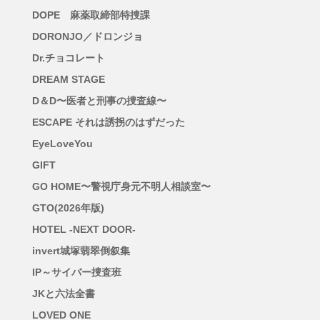
DOPE 麻薬取締部特捜課
DORONJO／ドロンジョ
Dr.チョコレート
DREAM STAGE
D＆D〜医者と刑事の捜査線〜
ESCAPE それは誘拐のはずだった
EyeLoveYou
GIFT
GO HOME〜警視庁身元不明人相談室〜
GTO(2026年版)
HOTEL -NEXT DOOR-
invert城塚翡翠倒叙集
IP～サイバー捜査班
JKと六法全書
LOVED ONE