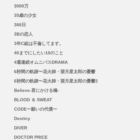
3000万
35歳の少女
366日
3Bの恋人
3年C組は不倫してます。
40までにしたい10のこと
4週連続オムニバスDRAMA
6秒間の軌跡〜花火師・望月星太郎の憂鬱
6秒間の軌跡〜花火師・望月星太郎の憂鬱2
Believe-君にかける橋-
BLOOD ＆ SWEAT
CODEー願いの代償ー
Destiny
DIVER
DOCTOR PRICE