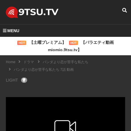
MENU
【土曜プレミアム】
【バラエティ動画
HOT
HOT
miomio.9tsu.tv】
Home
ドラマ
パンダより恋が苦手な私たち
パンダより恋が苦手な私たち 7話 動画
LIGHT