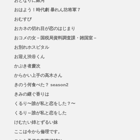
おとなりに銀河
おはよう！時代劇 暴れん坊将軍７
おむすび
おカネの切れ目が恋のはじまり
おコメの女－国税局資料調査課・雑国室－
お別れホスピタル
お迎え渋谷くん
かぶき者慶次
からかい上手の高木さん
きのう何食べた？ season2
きみの継ぐ香りは
くるり〜誰が私と恋をした？〜
くるり～誰が私と恋をした
けむたい姉とずるい妹
ここは今から倫理です。