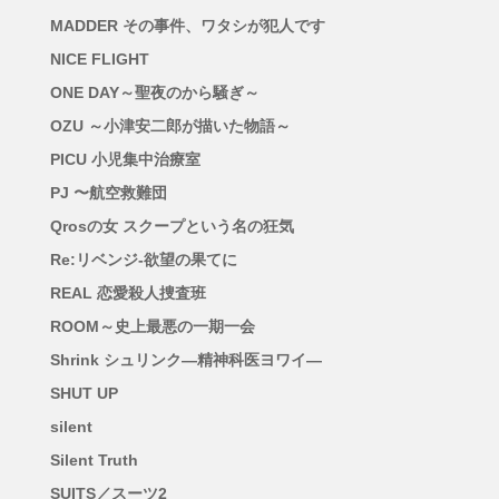
MADDER その事件、ワタシが犯人です
NICE FLIGHT
ONE DAY～聖夜のから騒ぎ～
OZU ～小津安二郎が描いた物語～
PICU 小児集中治療室
PJ 〜航空救難団
Qrosの女 スクープという名の狂気
Re:リベンジ-欲望の果てに
REAL 恋愛殺人捜査班
ROOM～史上最悪の一期一会
Shrink シュリンク―精神科医ヨワイ―
SHUT UP
silent
Silent Truth
SUITS／スーツ2