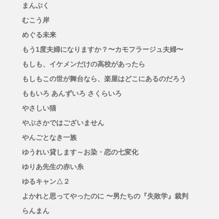
まんぷく
むこう岸
めぐる未来
もう1度夫婦になりますか？〜カモフラージュ夫婦〜
もしも、イケメンだけの高校があったら
もしもこの世が舞台なら、楽屋はどこにあるのだろう
ももいろ あんずいろ さくらいろ
やさしい猫
やぶさかではございません
やんごとなき一族
ゆうれい貸します～お染・恋の七変化
ゆりあ先生の赤い糸
ゆるキャン△２
よかれと思ってやったのに 〜男たちの『失敗学』裁判
らんまん