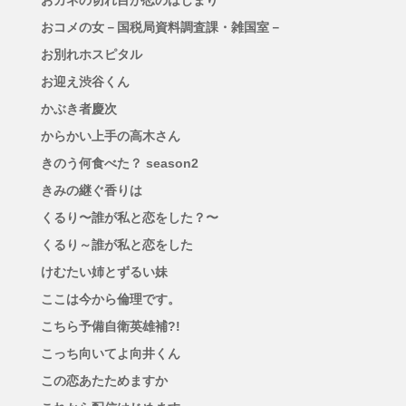
おカネの切れ目が恋のはじまり
おコメの女－国税局資料調査課・雑国室－
お別れホスピタル
お迎え渋谷くん
かぶき者慶次
からかい上手の高木さん
きのう何食べた？ season2
きみの継ぐ香りは
くるり〜誰が私と恋をした？〜
くるり～誰が私と恋をした
けむたい姉とずるい妹
ここは今から倫理です。
こちら予備自衛英雄補?!
こっち向いてよ向井くん
この恋あたためますか