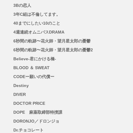
3Bの恋人
3年C組は不倫してます。
40までにしたい10のこと
4週連続オムニバスDRAMA
6秒間の軌跡〜花火師・望月星太郎の憂鬱
6秒間の軌跡〜花火師・望月星太郎の憂鬱2
Believe-君にかける橋-
BLOOD ＆ SWEAT
CODEー願いの代償ー
Destiny
DIVER
DOCTOR PRICE
DOPE 麻薬取締部特捜課
DORONJO／ドロンジョ
Dr.チョコレート