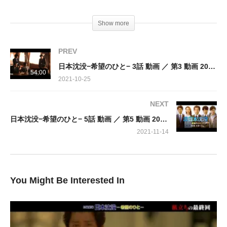
に急ぐ。
しかし、その強引なやり方で常盤と決別！
Show more
そんな中、恐れていた事態を迎えてしまう…
PREV
出演：
日本沈没−希望のひと− 3話 動画 ／ 第3 動画 2021年10月24日 211024
天海啓示・・・小栗旬
54:00
2021-10-25
常盤紘一・・・松山ケンイチ
椎名実梨・・・杏
NEXT
石塚平良・・・ウエンツ瑛士
日本沈没−希望のひと− 5話 動画 ／ 第5 動画 2021年11月14日 211114
相原美鈴・・・中村アン
2021-11-14
You Might Be Interested In