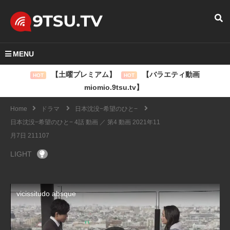
MENU
【土曜プレミアム】
【バラエティ動画
HOT
HOT
miomio.9tsu.tv】
Home
ドラマ
日本沈没−希望のひと−
日本沈没−希望のひと− 4話 動画 ／ 第4 動画 2021年11
月7日 211107
LIGHT