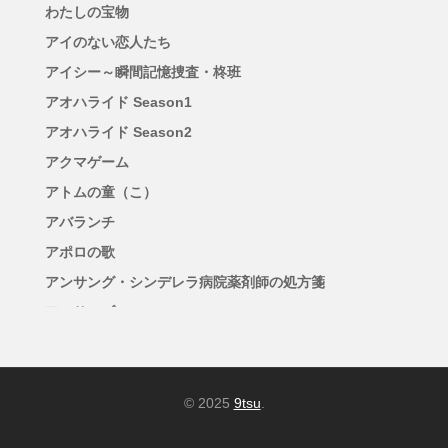
わたしの宝物
アイのない恋人たち
アイシー～瞬間記憶捜査・柊班
アオハライド Season1
アオハライド Season2
アクマゲーム
アトムの童（こ）
アバランチ
アポロの歌
アンサング・シンデレラ病院薬剤師の処方箋
アンサンブル
アンチヒーロー
アンメット ある脳外科医の日記
イグナイト -法の無法者-
© 2025
9tsu
.
イチケイのカラス