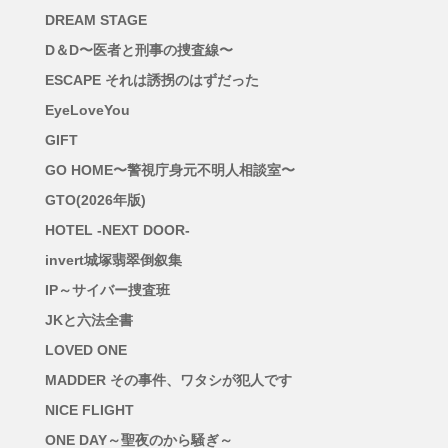
DREAM STAGE
D＆D〜医者と刑事の捜査線〜
ESCAPE それは誘拐のはずだった
EyeLoveYou
GIFT
GO HOME〜警視庁身元不明人相談室〜
GTO(2026年版)
HOTEL -NEXT DOOR-
invert城塚翡翠倒叙集
IP～サイバー捜査班
JKと六法全書
LOVED ONE
MADDER その事件、ワタシが犯人です
NICE FLIGHT
ONE DAY～聖夜のから騒ぎ～