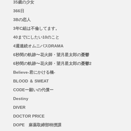
35歳の少女
366日
3Bの恋人
3年C組は不倫してます。
40までにしたい10のこと
4週連続オムニバスDRAMA
6秒間の軌跡〜花火師・望月星太郎の憂鬱
6秒間の軌跡〜花火師・望月星太郎の憂鬱2
Believe-君にかける橋-
BLOOD ＆ SWEAT
CODEー願いの代償ー
Destiny
DIVER
DOCTOR PRICE
DOPE 麻薬取締部特捜課