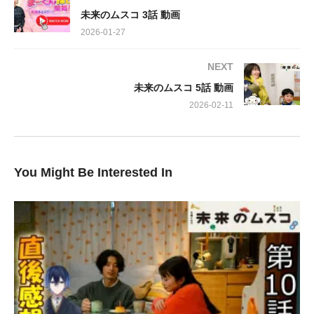
花嫁衣装広告の新郎役に抜擢されたのです。そして真は、未来に
未来のムスコ 3話 動画
新婦役のモデルを依頼。戸惑いつつも、未来はこの新たな挑戦へ
2026-01-27
と足を踏み入れます。それぞれの思惑が交錯し、物語は新たなス
テージへ。今後の展開から、ますます目が離せません！
NEXT
未来のムスコ 5話 動画
出演:
志田未来、塩野瑛久、小瀧望、兵頭功海、天野優、吉村界人、箭
2026-02-11
内夢菜、萩原 護、ビビる大木、藤原さくら、板倉武志、難波な
う、西野七瀬、マキタスポーツ、神野三鈴
淵上泰史、山口まゆ、水瀬いのり（声の出演）
You Might Be Interested In
https://www.youtube.com/watch?v=sj_E03_s-YI