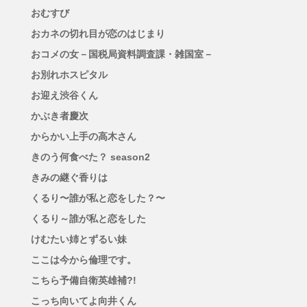
おむすび
おカネの切れ目が恋のはじまり
おコメの女－国税局資料調査課・雑国室－
お別れホスピタル
お迎え渋谷くん
かぶき者慶次
からかい上手の高木さん
きのう何食べた？ season2
きみの継ぐ香りは
くるり〜誰が私と恋をした？〜
くるり～誰が私と恋をした
けむたい姉とずるい妹
ここは今から倫理です。
こちら予備自衛英雄補?!
こっち向いてよ向井くん