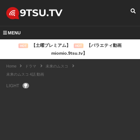
MENU
【土曜プレミアム】
【バラエティ動画
HOT
HOT
miomio.9tsu.tv】
Home
ドラマ
未来のムスコ
未来のムスコ 4話 動画
LIGHT