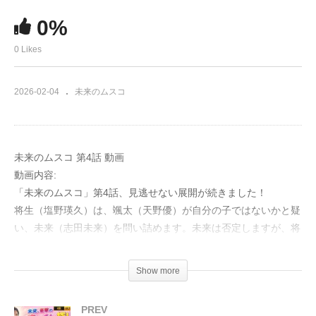
0%
0 Likes
2026-02-04
未来のムスコ
未来のムスコ 第4話 動画
動画内容:
「未来のムスコ」第4話、見逃せない展開が続きました！
将生（塩野瑛久）は、颯太（天野優）が自分の子ではないかと疑
い、未来（志田未来）を問い詰めます。未来は否定しますが、将
生は二人のことがどうしても気になって仕方がない様子。募る疑
念が、物語に深い影を落とします。
Show more
そんな中、思わぬ転機が訪れます。真（兵頭功海）が、呉服店の
PREV