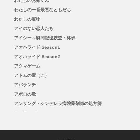
わたしのお嫁くん
わたしの一番最悪なともだち
わたしの宝物
アイのない恋人たち
アイシー～瞬間記憶捜査・柊班
アオハライド Season1
アオハライド Season2
アクマゲーム
アトムの童（こ）
アバランチ
アポロの歌
アンサング・シンデレラ病院薬剤師の処方箋
アンサンブル
アンチヒーロー
アンメット ある脳外科医の日記