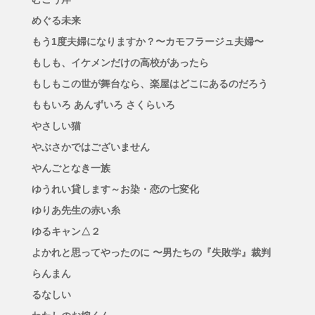
めぐる未来
もう1度夫婦になりますか？〜カモフラージュ夫婦〜
もしも、イケメンだけの高校があったら
もしもこの世が舞台なら、楽屋はどこにあるのだろう
ももいろ あんずいろ さくらいろ
やさしい猫
やぶさかではございません
やんごとなき一族
ゆうれい貸します～お染・恋の七変化
ゆりあ先生の赤い糸
ゆるキャン△２
よかれと思ってやったのに 〜男たちの『失敗学』裁判
らんまん
るなしい