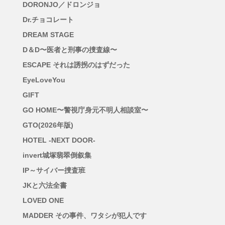
DORONJO／ドロンジョ
Dr.チョコレート
DREAM STAGE
D＆D〜医者と刑事の捜査線〜
ESCAPE それは誘拐のはずだった
EyeLoveYou
GIFT
GO HOME〜警視庁身元不明人相談室〜
GTO(2026年版)
HOTEL -NEXT DOOR-
invert城塚翡翠倒叙集
IP～サイバー捜査班
JKと六法全書
LOVED ONE
MADDER その事件、ワタシが犯人です