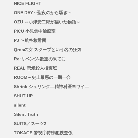
NICE FLIGHT
ONE DAY～聖夜のから騒ぎ～
OZU ～小津安二郎が描いた物語～
PICU 小児集中治療室
PJ 〜航空救難団
Qrosの女 スクープという名の狂気
Re:リベンジ-欲望の果てに
REAL 恋愛殺人捜査班
ROOM～史上最悪の一期一会
Shrink シュリンク―精神科医ヨワイ―
SHUT UP
silent
Silent Truth
SUITS／スーツ2
TOKAGE 警視庁特殊犯捜査係