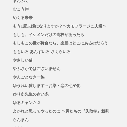
まんぷく
むこう岸
めぐる未来
もう1度夫婦になりますか？〜カモフラージュ夫婦〜
もしも、イケメンだけの高校があったら
もしもこの世が舞台なら、楽屋はどこにあるのだろう
ももいろ あんずいろ さくらいろ
やさしい猫
やぶさかではございません
やんごとなき一族
ゆうれい貸します～お染・恋の七変化
ゆりあ先生の赤い糸
ゆるキャン△２
よかれと思ってやったのに 〜男たちの『失敗学』裁判
らんまん