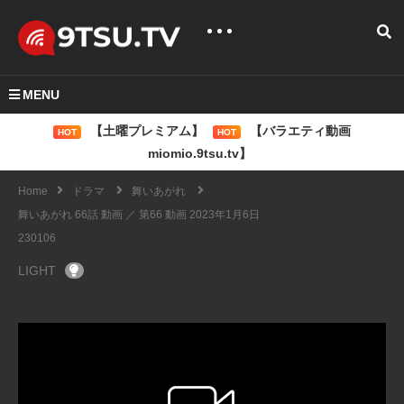
MENU
【土曜プレミアム】
【バラエティ動画
HOT
HOT
miomio.9tsu.tv】
Home
ドラマ
舞いあがれ
舞いあがれ 66話 動画 ／ 第66 動画 2023年1月6日
230106
LIGHT