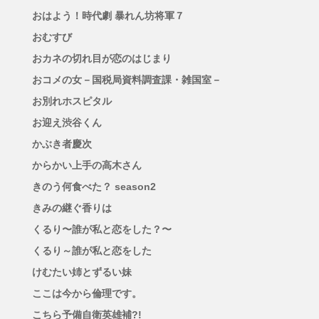
おはよう！時代劇 暴れん坊将軍７
おむすび
おカネの切れ目が恋のはじまり
おコメの女－国税局資料調査課・雑国室－
お別れホスピタル
お迎え渋谷くん
かぶき者慶次
からかい上手の高木さん
きのう何食べた？ season2
きみの継ぐ香りは
くるり〜誰が私と恋をした？〜
くるり～誰が私と恋をした
けむたい姉とずるい妹
ここは今から倫理です。
こちら予備自衛英雄補?!