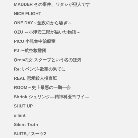
MADDER その事件、ワタシが犯人です
NICE FLIGHT
ONE DAY～聖夜のから騒ぎ～
OZU ～小津安二郎が描いた物語～
PICU 小児集中治療室
PJ 〜航空救難団
Qrosの女 スクープという名の狂気
Re:リベンジ-欲望の果てに
REAL 恋愛殺人捜査班
ROOM～史上最悪の一期一会
Shrink シュリンク―精神科医ヨワイ―
SHUT UP
silent
Silent Truth
SUITS／スーツ2