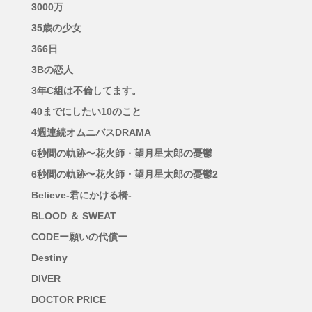
3000万
35歳の少女
366日
3Bの恋人
3年C組は不倫してます。
40までにしたい10のこと
4週連続オムニバスDRAMA
6秒間の軌跡〜花火師・望月星太郎の憂鬱
6秒間の軌跡〜花火師・望月星太郎の憂鬱2
Believe-君にかける橋-
BLOOD ＆ SWEAT
CODEー願いの代償ー
Destiny
DIVER
DOCTOR PRICE