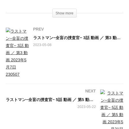
出演：
Show more
皆実広見・・・福山雅治、護道心太朗・・・大泉洋、護道
泉・・・永瀬廉（King & Prince）、吾妻ゆうき・・・今田美桜、
PREV
馬目吉春・・・松尾諭、今藤完治・・・今井朋彦、長谷川壮
ラストマン−全盲の捜査官− 3話 動画 ／ 第3 動画 2023年5月7日 230507
太・・・奥智哉、難波望海・・・王林、護道清二・・・寺尾聰、
2023-05-08
佐久良円花・・・吉田羊、護道京吾・・・上川隆也
NEXT
ラストマン−全盲の捜査官− 5話 動画 ／ 第5 動画 2023年5月21日 230521
2023-05-22