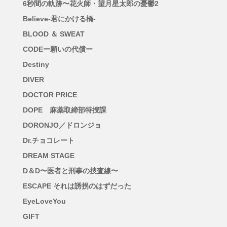
6秒間の軌跡〜花火師・望月星太郎の憂鬱2
Believe-君にかける橋-
BLOOD ＆ SWEAT
CODEー願いの代償ー
Destiny
DIVER
DOCTOR PRICE
DOPE 麻薬取締部特捜課
DORONJO／ドロンジョ
Dr.チョコレート
DREAM STAGE
D＆D〜医者と刑事の捜査線〜
ESCAPE それは誘拐のはずだった
EyeLoveYou
GIFT