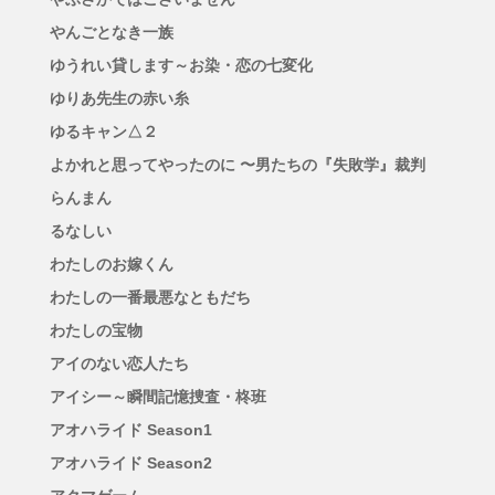
やんごとなき一族
ゆうれい貸します～お染・恋の七変化
ゆりあ先生の赤い糸
ゆるキャン△２
よかれと思ってやったのに 〜男たちの『失敗学』裁判
らんまん
るなしい
わたしのお嫁くん
わたしの一番最悪なともだち
わたしの宝物
アイのない恋人たち
アイシー～瞬間記憶捜査・柊班
アオハライド Season1
アオハライド Season2