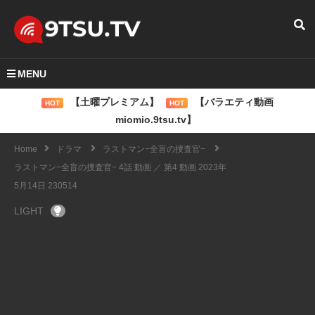
MENU
【土曜プレミアム】
【バラエティ動画
HOT
HOT
miomio.9tsu.tv】
Home
ドラマ
ラストマン−全盲の捜査官−
ラストマン−全盲の捜査官− 4話 動画 ／ 第4 動画 2023年
5月14日 230514
LIGHT