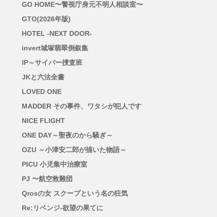
GO HOME〜警視庁身元不明人相談室〜
GTO(2026年版)
HOTEL -NEXT DOOR-
invert城塚翡翠倒叙集
IP～サイバー捜査班
JKと六法全書
LOVED ONE
MADDER その事件、ワタシが犯人です
NICE FLIGHT
ONE DAY～聖夜のから騒ぎ～
OZU ～小津安二郎が描いた物語～
PICU 小児集中治療室
PJ 〜航空救難団
Qrosの女 スクープという名の狂気
Re:リベンジ-欲望の果てに