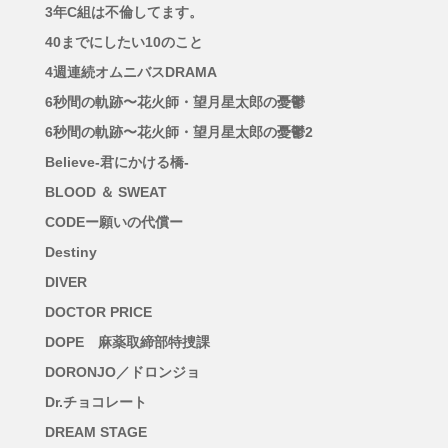
3年C組は不倫してます。
40までにしたい10のこと
4週連続オムニバスDRAMA
6秒間の軌跡〜花火師・望月星太郎の憂鬱
6秒間の軌跡〜花火師・望月星太郎の憂鬱2
Believe-君にかける橋-
BLOOD ＆ SWEAT
CODEー願いの代償ー
Destiny
DIVER
DOCTOR PRICE
DOPE 麻薬取締部特捜課
DORONJO／ドロンジョ
Dr.チョコレート
DREAM STAGE