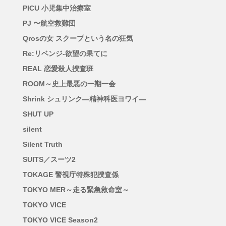
PICU 小児集中治療室
PJ 〜航空救難団
Qrosの女 スクープという名の狂気
Re:リベンジ-欲望の果てに
REAL 恋愛殺人捜査班
ROOM～史上最悪の一期一会
Shrink シュリンク―精神科医ヨワイ―
SHUT UP
silent
Silent Truth
SUITS／スーツ2
TOKAGE 警視庁特殊犯捜査係
TOKYO MER～走る緊急救命室～
TOKYO VICE
TOKYO VICE Season2