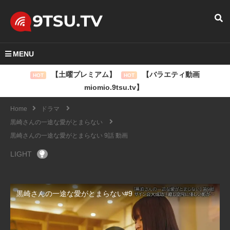
MENU
【土曜プレミアム】
【バラエティ動画
HOT
HOT
miomio.9tsu.tv】
Home
ドラマ
黒崎さんの一途な愛がとまらない
黒崎さんの一途な愛がとまらない 9話 動画
LIGHT