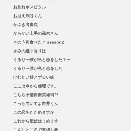
お別れホスピタル
お迎え渋谷くん
かぶき者慶次
からかい上手の高木さん
きのう何食べた？ season2
きみの継ぐ香りは
くるり〜誰が私と恋をした？〜
くるり～誰が私と恋をした
けむたい姉とずるい妹
ここは今から倫理です。
こちら予備自衛英雄補?!
こっち向いてよ向井くん
この恋あたためますか
これから配信はじめます
こんなところで裏切り飯