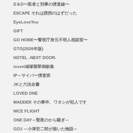
D＆D〜医者と刑事の捜査線〜
ESCAPE それは誘拐のはずだった
EyeLoveYou
GIFT
GO HOME〜警視庁身元不明人相談室〜
GTO(2026年版)
HOTEL -NEXT DOOR-
invert城塚翡翠倒叙集
IP～サイバー捜査班
JKと六法全書
LOVED ONE
MADDER その事件、ワタシが犯人です
NICE FLIGHT
ONE DAY～聖夜のから騒ぎ～
OZU ～小津安二郎が描いた物語～