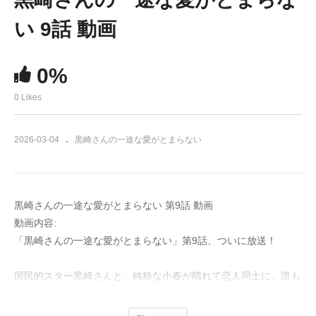
い 9話 動画
0%
0 Likes
2026-03-04
黒崎さんの一途な愛がとまらない
黒崎さんの一途な愛がとまらない 第9話 動画
動画内容:
「黒崎さんの一途な愛がとまらない」第9話、ついに放送！
国民的スター黒崎さんと、純粋な小春が晴れて恋人同士に。誰も
が祝福するロマンチックな展開に胸が躍るのも束の間、二人の愛
を揺るがす波乱が予感されます。