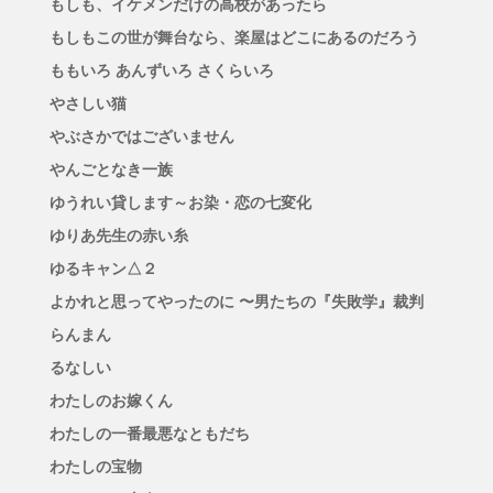
もしも、イケメンだけの高校があったら
もしもこの世が舞台なら、楽屋はどこにあるのだろう
ももいろ あんずいろ さくらいろ
やさしい猫
やぶさかではございません
やんごとなき一族
ゆうれい貸します～お染・恋の七変化
ゆりあ先生の赤い糸
ゆるキャン△２
よかれと思ってやったのに 〜男たちの『失敗学』裁判
らんまん
るなしい
わたしのお嫁くん
わたしの一番最悪なともだち
わたしの宝物