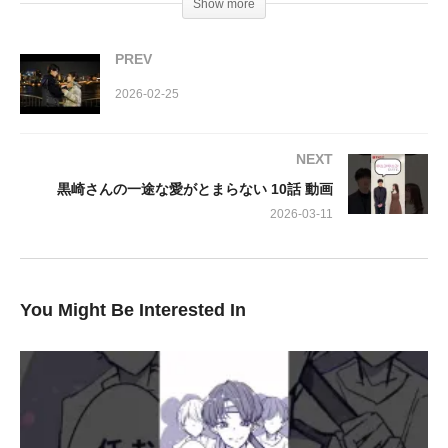
Show more
なんと、小春に急接近するのは黒崎の弟・唯央！おにぎり屋さん
PREV
で唯央が小春に話しかけるたびに、黒崎の独占欲が燃え上がり、
小春は複雑な罪悪感に苛まれます。この微妙な三角関係が、一体
2026-02-25
どこへ向かうのか、目が離せません。
NEXT
そんな中、唯央は小春を黒崎のサイン会へと誘います。兄の幸せ
黒崎さんの一途な愛がとまらない 10話 動画
を素直に受け入れられない唯央の心には、一体どんな思惑が隠さ
2026-03-11
れているのでしょうか？二人がサイン会へ向かうその先に待ち受
けていたのは、唯央が仕掛けた巧妙な罠でした。
純粋な愛と嫉妬、そして策略が絡み合う第9話。恋人になったば
You Might Be Interested In
かりの黒崎と小春の愛は、この試練を乗り越えられるのでしょう
か？そして、唯央の本当の目的とは一体何なのか？予測不能な衝
撃の展開が、あなたを待っています！
出演: