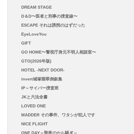
DREAM STAGE
D＆D〜医者と刑事の捜査線〜
ESCAPE それは誘拐のはずだった
EyeLoveYou
GIFT
GO HOME〜警視庁身元不明人相談室〜
GTO(2026年版)
HOTEL -NEXT DOOR-
invert城塚翡翠倒叙集
IP～サイバー捜査班
JKと六法全書
LOVED ONE
MADDER その事件、ワタシが犯人です
NICE FLIGHT
ONE DAY～聖夜のから騒ぎ～