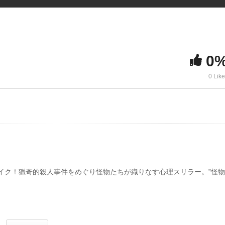
0
0 Lik
イク！猟奇的殺人事件をめぐり怪物たちが織りなす心理スリラー。”怪物
今、警察庁長官という大いなる野望に手が届くところにいた。田所を問
実に行き着いた富樫は、中橋とのつながりから真犯人は正義ではないか