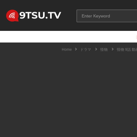
Home
ドラマ
怪物
怪物 9話 動