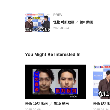
疑い始める。一方、正義の疑惑について知らされた真
決意する。正義と真人、父と子のドラマもいよいよ最
PREV
怪物 8話 動画 ／ 第8 動画
出演：
2025-08-24
安田顕
水上恒司
剛力彩芽
藤森慎吾
真飛聖
You Might Be Interested In
早乙女太一
久保史緒里（乃木坂46）
小手伸也
橋本じゅん
光石研
高畑淳子
渡部篤郎
怪物 10話 動画 ／ 第10 動画
怪物 8話 
https://www.youtube.com/watch?v=Kad3PPhUv_Q&
2025-09-08
2025-08-24