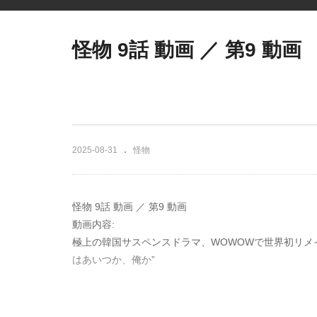
怪物 9話 動画 ／ 第9 動画
2025-08-31
怪物
怪物 9話 動画 ／ 第9 動画
動画内容:
極上の韓国サスペンスドラマ、WOWOWで世界初リメ
はあいつか、俺か”
25年前、自分の犯した罪を闇の中に葬り去った正義は
詰めた結果、琴音をひき殺した真犯人がいるという事