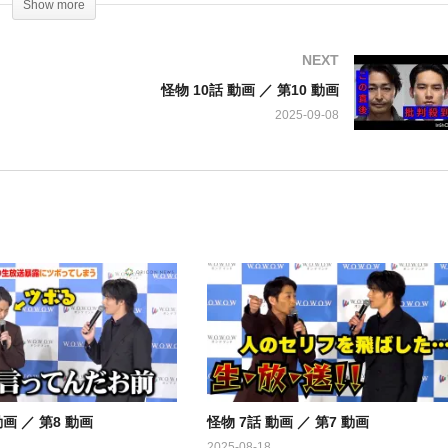
Show more
人は、かつて正義が母を見捨てたことを思い出し、正義と対峙すること
終局面！
NEXT
怪物 10話 動画 ／ 第10 動画
2025-09-08
動画 ／ 第8 動画
怪物 7話 動画 ／ 第7 動画
pp=ygUM5oCq54mpIHdvd293
2025-08-18