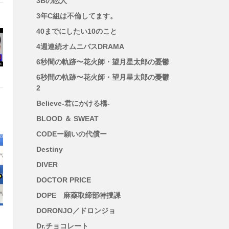
3Bの恋人
を
3年C組は不倫してます。
40までにしたい10のこと
4週連続オムニバスDRAMA
6秒間の軌跡〜花火師・望月星太郎の憂鬱
6秒間の軌跡〜花火師・望月星太郎の憂鬱
2
Believe-君にかける橋-
BLOOD ＆ SWEAT
CODEー願いの代償ー
Destiny
DIVER
DOCTOR PRICE
DOPE 麻薬取締部特捜課
DORONJO／ドロンジョ
Dr.チョコレート