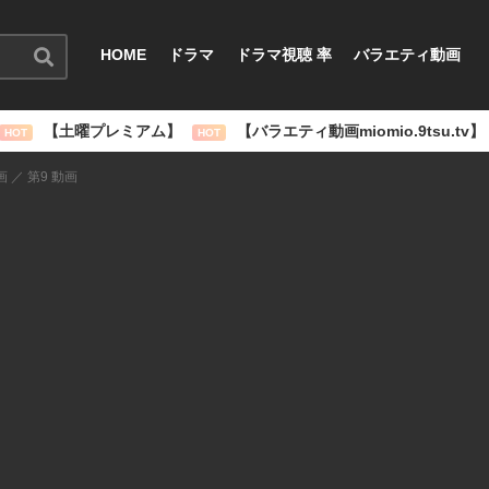
HOME
ドラマ
ドラマ視聴 率
バラエティ動画
【土曜プレミアム】
【バラエティ動画miomio.9tsu.tv】
HOT
HOT
画 ／ 第9 動画