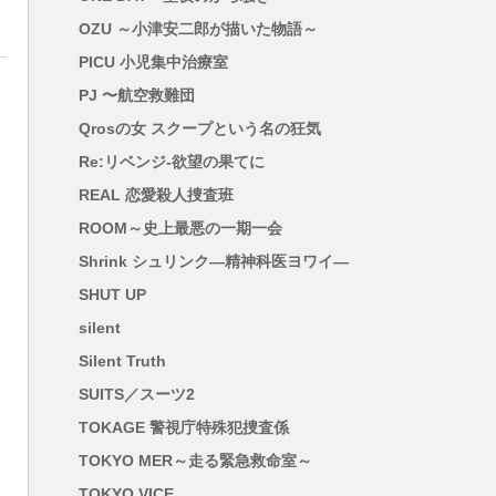
OZU ～小津安二郎が描いた物語～
PICU 小児集中治療室
PJ 〜航空救難団
Qrosの女 スクープという名の狂気
Re:リベンジ-欲望の果てに
REAL 恋愛殺人捜査班
ROOM～史上最悪の一期一会
Shrink シュリンク―精神科医ヨワイ―
SHUT UP
silent
Silent Truth
SUITS／スーツ2
TOKAGE 警視庁特殊犯捜査係
TOKYO MER～走る緊急救命室～
TOKYO VICE