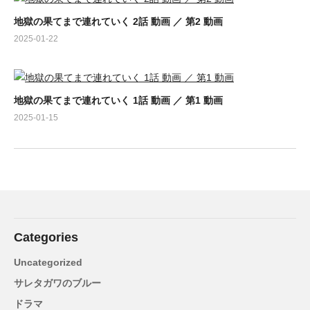
地獄の果てまで連れていく 2話 動画 ／ 第2 動画
2025-01-22
地獄の果てまで連れていく 1話 動画 ／ 第1 動画
2025-01-15
Categories
Uncategorized
サレタガワのブルー
ドラマ