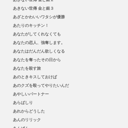
あきない世傳 金と銀３
あざとかわいいワタシが優勝
あたりのキッチン！
あなたがしてくれなくても
あなたの恋人、強奪します。
あなたはだんだん欲しくなる
あなたを奪ったその日から
あなたを殺す旅
あのときキスしておけば
あのクズを殴ってやりたいんだ
あやしいパートナー
あらばしり
あれからどうした
あんのリリック