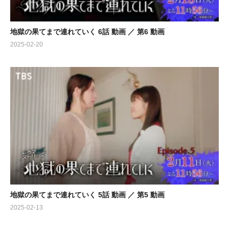
地獄の果てまで連れていく 6話 動画 ／ 第6 動画
2025-02-20
地獄の果てまで連れていく 5話 動画 ／ 第5 動画
2025-02-13