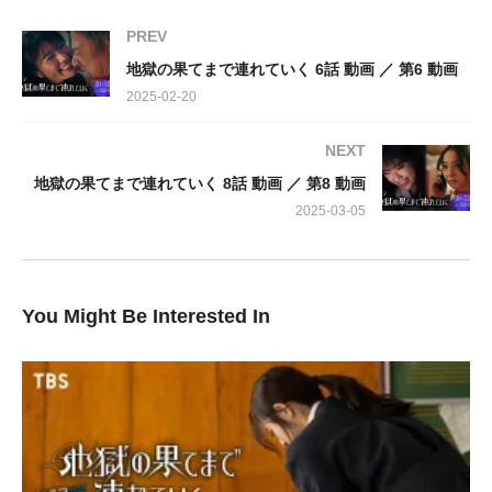
紗智子と誠の様子を見守りカメラで監視し続けていると、紗智子
PREV
に関してあることに気づき始め…一刻も早く自宅に戻りたい麗奈
地獄の果てまで連れていく 6話 動画 ／ 第6 動画
は、新たな凶行に打って出る。一方、紗智子は誠を復讐に利用し
2025-02-20
ようとしていたにもかかわらず、恋愛感情が蘇っていき…
NEXT
出演：
地獄の果てまで連れていく 8話 動画 ／ 第8 動画
佐々木希、渋谷凪咲、井上祐貴、向里祐香、吉澤閑也（Travis
Japan)、亘理舞、柳ゆり菜、深尾あむ、芝田凰乃、福山康平
2025-03-05
You Might Be Interested In