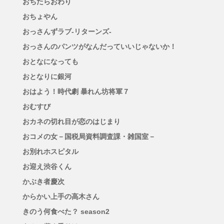
おちたらおわり
おちょやん
おっさんずラブ-リターンズ-
おっさんのパンツがなんだっていいじゃないか！
おとなになっても
おとなりに銀河
おはよう！時代劇 暴れん坊将軍７
おむすび
おカネの切れ目が恋のはじまり
おコメの女－国税局資料調査課・雑国室－
お別れホスピタル
お迎え渋谷くん
かぶき者慶次
からかい上手の高木さん
きのう何食べた？ season2