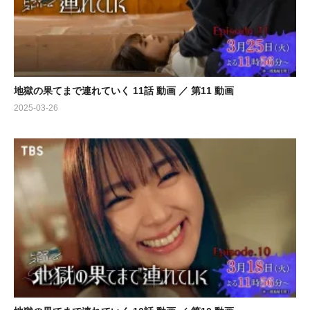
地獄の果てまで連れていく 11話 動画 ／ 第11 動画
2025-03-26