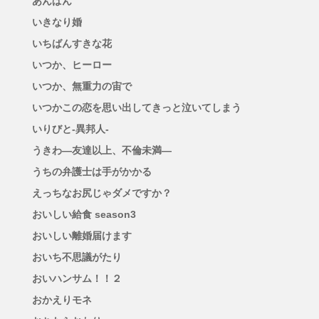
あんぱん
いきなり婚
いちばんすきな花
いつか、ヒーロー
いつか、無重力の宙で
いつかこの恋を思い出してきっと泣いてしまう
いりびと-異邦人-
うきわ―友達以上、不倫未満―
うちの弁護士は手がかかる
えっちなお尻じゃダメですか？
おいしい給食 season3
おいしい離婚届けます
おいち不思議がたり
おいハンサム！！２
おかえりモネ