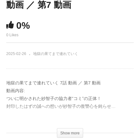
動画 ／ 第7 動画
0%
0 Likes
2025-02-26
地獄の果てまで連れていく
地獄の果てまで連れていく 7話 動画 ／ 第7 動画
動画内容:
ついに明かされた紗智子の協力者“コミ”の正体！
封印したはずの誠への想いが紗智子の復讐心を鈍らせ…
紗智子（佐々木希）と同じく、麗奈（渋谷凪咲）に家族を殺され
た過去を持つコミ（向里祐香）は、インフルエンサー・樹利亜と
Show more
して麗奈に接触していた。麗奈は、コンサートで家を空ける間、