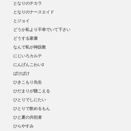
となりのチカラ
となりのナースエイド
とジョイ
どうか私より不幸でいて下さい
どうする家康
なんで私が神説教
にじいろカルテ
にんげんこわい2
ばけばけ
ひきこもり先生
ひだまりが聴こえる
ひとりでしにたい
ひとりで飲めるもん
ひと夏の共犯者
ひらやすみ