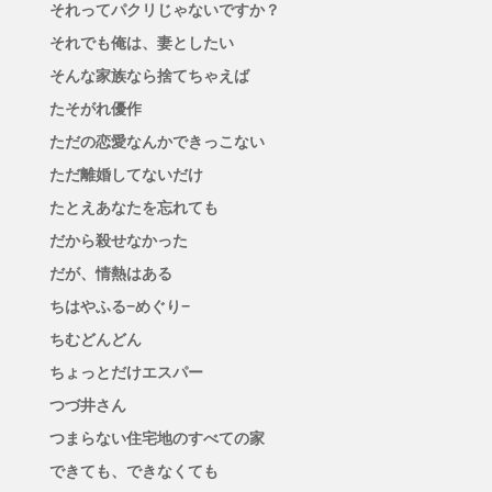
それってパクリじゃないですか？
それでも俺は、妻としたい
そんな家族なら捨てちゃえば
たそがれ優作
ただの恋愛なんかできっこない
ただ離婚してないだけ
たとえあなたを忘れても
だから殺せなかった
だが、情熱はある
ちはやふる−めぐり−
ちむどんどん
ちょっとだけエスパー
つづ井さん
つまらない住宅地のすべての家
できても、できなくても