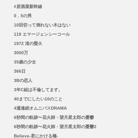
#居酒屋新幹線
0．5の男
10回切って倒れない木はない
119 エマージェンシーコール
1972 渚の螢火
3000万
35歳の少女
366日
3Bの恋人
3年C組は不倫してます。
40までにしたい10のこと
4週連続オムニバスDRAMA
6秒間の軌跡〜花火師・望月星太郎の憂鬱
6秒間の軌跡〜花火師・望月星太郎の憂鬱2
Believe-君にかける橋-