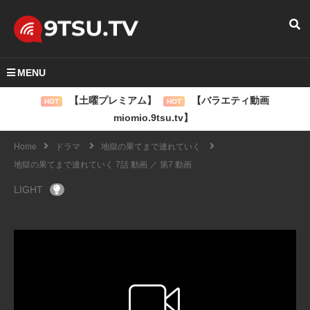
MENU
【土曜プレミアム】
【バラエティ動画
HOT
HOT
miomio.9tsu.tv】
Home
ドラマ
地獄の果てまで連れていく
地獄の果てまで連れていく 7話 動画 ／ 第7 動画
LIGHT