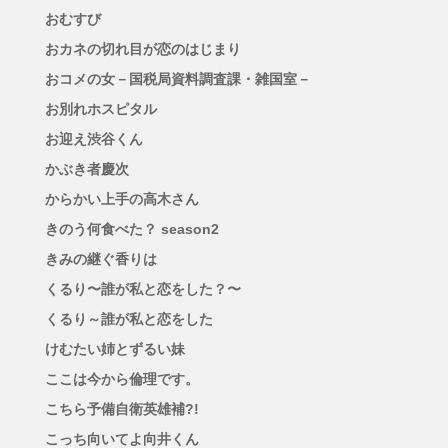
おむすび
おカネの切れ目が恋のはじまり
おコメの女－国税局資料調査課・雑国室－
お別れホスピタル
お迎え渋谷くん
かぶき者慶次
からかい上手の高木さん
きのう何食べた？ season2
きみの継ぐ香りは
くるり〜誰が私と恋をした？〜
くるり～誰が私と恋をした
けむたい姉とずるい妹
ここは今から倫理です。
こちら予備自衛英雄補?!
こっち向いてよ向井くん