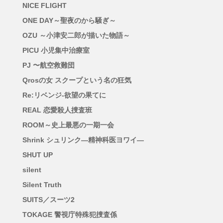
NICE FLIGHT
ONE DAY～聖夜のから騒ぎ～
OZU ～小津安二郎が描いた物語～
PICU 小児集中治療室
PJ 〜航空救難団
Qrosの女 スクープという名の狂気
Re:リベンジ-欲望の果てに
REAL 恋愛殺人捜査班
ROOM～史上最悪の一期一会
Shrink シュリンク―精神科医ヨワイ―
SHUT UP
silent
Silent Truth
SUITS／スーツ2
TOKAGE 警視庁特殊犯捜査係