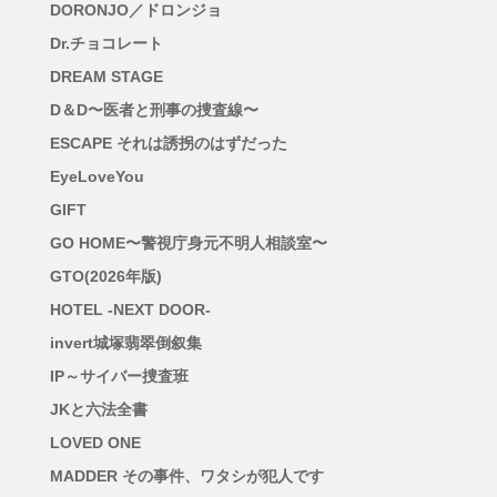
DORONJO／ドロンジョ
Dr.チョコレート
DREAM STAGE
D＆D〜医者と刑事の捜査線〜
ESCAPE それは誘拐のはずだった
EyeLoveYou
GIFT
GO HOME〜警視庁身元不明人相談室〜
GTO(2026年版)
HOTEL -NEXT DOOR-
invert城塚翡翠倒叙集
IP～サイバー捜査班
JKと六法全書
LOVED ONE
MADDER その事件、ワタシが犯人です