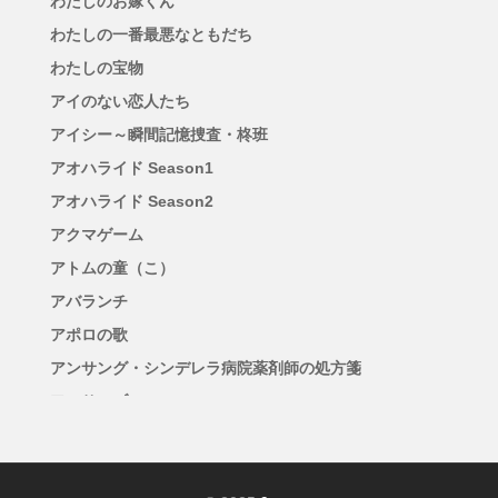
わたしのお嫁くん
わたしの一番最悪なともだち
わたしの宝物
アイのない恋人たち
アイシー～瞬間記憶捜査・柊班
アオハライド Season1
アオハライド Season2
アクマゲーム
アトムの童（こ）
アバランチ
アポロの歌
アンサング・シンデレラ病院薬剤師の処方箋
アンサンブル
アンチヒーロー
アンメット ある脳外科医の日記