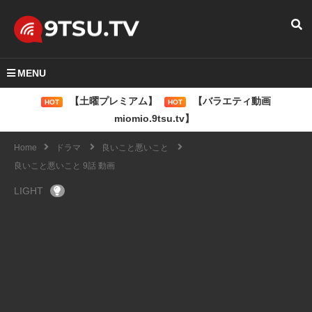
MENU
【土曜プレミアム】
【バラエティ動画
HOT
HOT
miomio.9tsu.tv】
Home
ドラマ
良いこと悪いこと
良いこと悪いこと 9話 動画
LIGHT