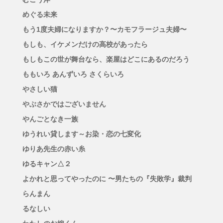
めぐる未来
もう1度夫婦になりますか？〜カモフラージュ夫婦〜
もしも、イケメンだけの高校があったら
もしもこの世が舞台なら、楽屋はどこにあるのだろう
ももいろ あんずいろ さくらいろ
やさしい猫
やぶさかではございません
やんごとなき一族
ゆうれい貸します～お染・恋の七変化
ゆりあ先生の赤い糸
ゆるキャン△２
よかれと思ってやったのに 〜男たちの『失敗学』裁判
らんまん
るなしい