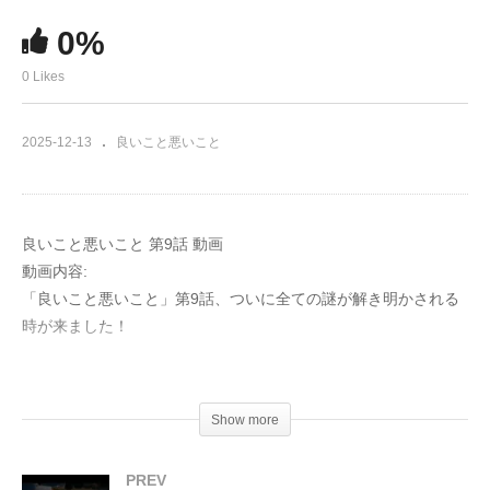
0%
0 Likes
2025-12-13
良いこと悪いこと
良いこと悪いこと 第9話 動画
動画内容:
「良いこと悪いこと」第9話、ついに全ての謎が解き明かされる
時が来ました！
息をのむ展開が続く本作。第9話では、連続殺人事件の残る標的
は、高木（間宮祥太朗さん）と小山（森本慎太郎さん）のわずか
Show more
2名に絞られました。これまで犠牲となった武田さん、桜井さ
ん、笑美さん、羽立さん、そして担任の大谷先生…。彼らがなぜ
PREV