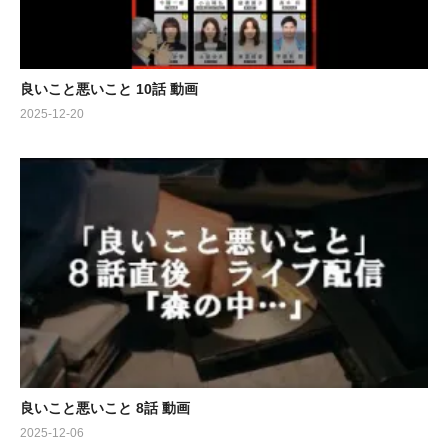
藤間爽子 工藤阿須加 松井玲奈 稲葉友 森優作 水川かたまり(空気
階段)
徳永えり 木津つばさ 玉田志織 秋谷郁甫 田中美久 宮崎莉里沙矢
柴俊博 赤間麻里子
良いこと悪いこと 10話 動画
2025-12-20
良いこと悪いこと 8話 動画
2025-12-06