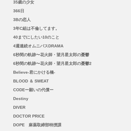
35歳の少女
366日
3Bの恋人
3年C組は不倫してます。
40までにしたい10のこと
4週連続オムニバスDRAMA
6秒間の軌跡〜花火師・望月星太郎の憂鬱
6秒間の軌跡〜花火師・望月星太郎の憂鬱2
Believe-君にかける橋-
BLOOD ＆ SWEAT
CODEー願いの代償ー
Destiny
DIVER
DOCTOR PRICE
DOPE 麻薬取締部特捜課