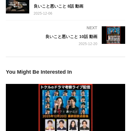
命を奪われなければならなかったのか、その深い闇に包まれた動
良いこと悪いこと 8話 動画
機が、ついに白日の下に晒されます。
2025-12-06
一体、真犯人の正体とは？そして、残された標的である高木と小
NEXT
山を待ち受ける運命とは何でしょうか？物語は息をのむようなク
良いこと悪いこと 10話 動画
ライマックスへと突入し、これまで張り巡らされてきた複雑な伏
線が、一気に収束する瞬間を迎えます。
2025-12-20
このエピソードで、事件の全貌、登場人物たちの隠された関係
性、そして衝撃の結末が明らかになります。見逃し厳禁の第9
You Might Be Interested In
話、あなたの推理は果たして真実を見抜けるでしょうか？緊迫感
溢れる展開に、きっと画面から目が離せなくなることでしょう。
さあ、この衝撃的な真実を、その目で見届ける準備はできていま
すか？
出演:
間宮祥太朗 新木優子
森本慎太郎(SixTONES) 深川麻衣 戸塚純貴 剛力彩芽 木村昴