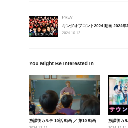
た。その日、いつものように保健室にやってきた児童
心のオアシスだったが、「勝手に寝るな」と牧野に言
PREV
出演：
2024-10-12
松下洸平 森川葵 ホラン千秋 加藤千尋 高野洸 / 美村里江
You Might Be Interested In
放課後カルテ 10話 動画 ／ 第10 動画
放課後カルテ
2024-12-22
2024-12-14