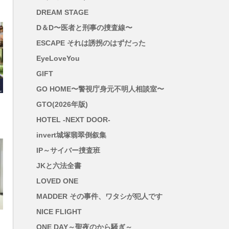
DREAM STAGE
D＆D〜医者と刑事の捜査線〜
ESCAPE それは誘拐のはずだった
EyeLoveYou
GIFT
GO HOME〜警視庁身元不明人相談室〜
GTO(2026年版)
HOTEL -NEXT DOOR-
invert城塚翡翠倒叙集
IP～サイバー捜査班
JKと六法全書
LOVED ONE
MADDER その事件、ワタシが犯人です
NICE FLIGHT
ONE DAY～聖夜のから騒ぎ～