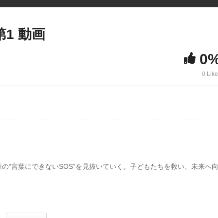
第1 動画
0
0 Lik
の“言葉にできないSOS”を見抜いていく。子どもたちを救い、未来へ
赴任した。仏頂面で「保健室にはなるべく来ないでもらいたい」と言い
は医師を学校に常駐させるという新たな試みで大学病院から送られてき