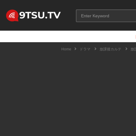
Home
ドラマ
放課後カルテ
放