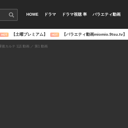
HOME
ドラマ
ドラマ視聴 率
バラエティ動画
【土曜プレミアム】
【バラエティ動画miomio.9tsu.tv】
HOT
HOT
課後カルテ 1話 動画 ／ 第1 動画