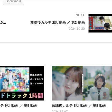
Show more
・ゆき。授業中にもよく居眠りをしてしまうゆきは、保健室で寝る時間
われ…。
NEXT
キングオブコント2024 動画 2024年10月12日 241012 コント日本一決定戦！優勝は？MCダウンタウン浜田雅功
放課後カルテ 2話 動画 ／ 第2 動画
2024-10-20
 塚本高史 / 六角慎司 平岡祐太 吉沢悠 田辺誠一 ほか
 9話 動画 ／ 第9 動画
放課後カルテ 8話 動画 ／ 第8 動画
2024-12-07