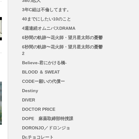
3Bの恋人
が
3年C組は不倫してます。
40までにしたい10のこと
4週連続オムニバスDRAMA
6秒間の軌跡〜花火師・望月星太郎の憂鬱
6秒間の軌跡〜花火師・望月星太郎の憂鬱
2
Believe-君にかける橋-
BLOOD ＆ SWEAT
CODEー願いの代償ー
Destiny
DIVER
DOCTOR PRICE
DOPE 麻薬取締部特捜課
DORONJO／ドロンジョ
Dr.チョコレート