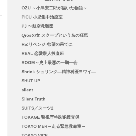
OZU ～小津安二郎が描いた物語～
PICU 小児集中治療室
PJ 〜航空救難団
Qrosの女 スクープという名の狂気
Re:リベンジ-欲望の果てに
REAL 恋愛殺人捜査班
ROOM～史上最悪の一期一会
Shrink シュリンク―精神科医ヨワイ―
SHUT UP
silent
Silent Truth
SUITS／スーツ2
TOKAGE 警視庁特殊犯捜査係
TOKYO MER～走る緊急救命室～
TOKYO VICE