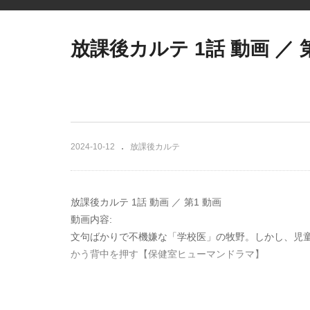
放課後カルテ 1話 動画 ／ 
2024-10-12
放課後カルテ
放課後カルテ 1話 動画 ／ 第1 動画
動画内容:
文句ばかりで不機嫌な「学校医」の牧野。しかし、児童
かう背中を押す【保健室ヒューマンドラマ】
小児科医の牧野が小学校の保健室に「学校医」として
つ牧野に、児童たちも、6年担任・篠谷も唖然。牧野