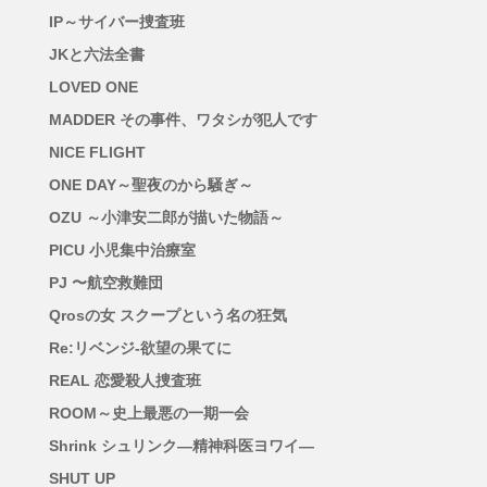
IP～サイバー捜査班
JKと六法全書
LOVED ONE
MADDER その事件、ワタシが犯人です
NICE FLIGHT
ONE DAY～聖夜のから騒ぎ～
OZU ～小津安二郎が描いた物語～
PICU 小児集中治療室
PJ 〜航空救難団
Qrosの女 スクープという名の狂気
Re:リベンジ-欲望の果てに
REAL 恋愛殺人捜査班
ROOM～史上最悪の一期一会
Shrink シュリンク―精神科医ヨワイ―
SHUT UP