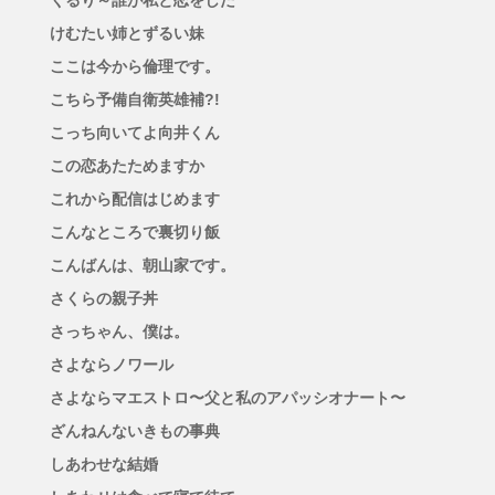
くるり～誰が私と恋をした
けむたい姉とずるい妹
ここは今から倫理です。
こちら予備自衛英雄補?!
こっち向いてよ向井くん
この恋あたためますか
これから配信はじめます
こんなところで裏切り飯
こんばんは、朝山家です。
さくらの親子丼
さっちゃん、僕は。
さよならノワール
さよならマエストロ〜父と私のアパッシオナート〜
ざんねんないきもの事典
しあわせな結婚