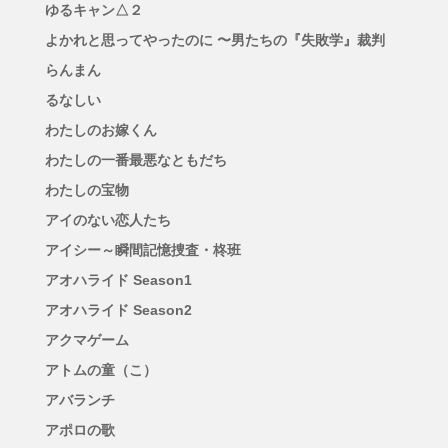
ゆるキャン△２
よかれと思ってやったのに 〜男たちの『失敗学』裁判
らんまん
るなしい
わたしのお嫁くん
わたしの一番最悪なともだち
わたしの宝物
アイのない恋人たち
アイシー～瞬間記憶捜査・柊班
アオハライド Season1
アオハライド Season2
アクマゲーム
アトムの童（こ）
アバランチ
アポロの歌