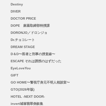
Destiny
DIVER
DOCTOR PRICE
DOPE 麻薬取締部特捜課
DORONJO／ドロンジョ
Dr.チョコレート
DREAM STAGE
D＆D〜医者と刑事の捜査線〜
ESCAPE それは誘拐のはずだった
EyeLoveYou
GIFT
GO HOME〜警視庁身元不明人相談室〜
GTO(2026年版)
HOTEL -NEXT DOOR-
invert城塚翡翠倒叙集