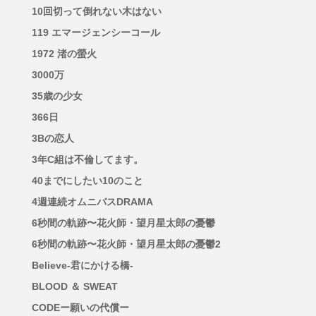
10回切って倒れない木はない
119 エマージェンシーコール
1972 渚の螢火
3000万
35歳の少女
366日
3Bの恋人
3年C組は不倫してます。
40までにしたい10のこと
4週連続オムニバスDRAMA
6秒間の軌跡〜花火師・望月星太郎の憂鬱
6秒間の軌跡〜花火師・望月星太郎の憂鬱2
Believe-君にかける橋-
BLOOD ＆ SWEAT
CODEー願いの代償ー