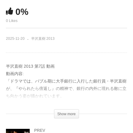
0%
0 Likes
2025-11-20
半沢直樹 2013
半沢直樹 2013 第7話 動画
動画内容:
「ドラマでは、バブル期に大手銀行に入行した銀行員・半沢直樹
が、『やられたら倍返し』の精神で、銀行の内外に現れる敵に立
ち向かう姿が描かれています。
バブル崩壊後、東京中央銀行・大阪西支店の融資課長を務める半
Show more
沢は、ある企業から５億円の融資契約を取り付けるよう命じられ
ます。半沢はこの企業に対し疑念を抱きますが、上司の独断によ
PREV