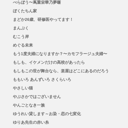
べらぼう〜蔦重栄華乃夢噺
ぼくたちん家
まどか26歳、研修医やってます！
まんぷく
むこう岸
めぐる未来
もう1度夫婦になりますか？〜カモフラージュ夫婦〜
もしも、イケメンだけの高校があったら
もしもこの世が舞台なら、楽屋はどこにあるのだろう
ももいろ あんずいろ さくらいろ
やさしい猫
やぶさかではございません
やんごとなき一族
ゆうれい貸します～お染・恋の七変化
ゆりあ先生の赤い糸