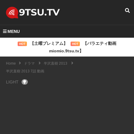
MENU
【土曜プレミアム】
【バラエティ動画
HOT
HOT
miomio.9tsu.tv】
Home
ドラマ
半沢直樹 2013
半沢直樹 2013 7話 動画
LIGHT