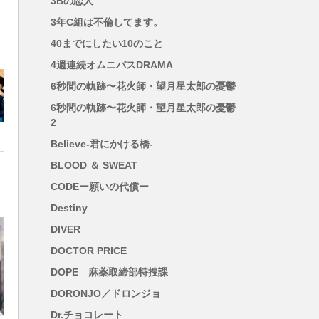
3Bの恋人
3年C組は不倫してます。
40までにしたい10のこと
岡
4週連続オムニバスDRAMA
6秒間の軌跡〜花火師・望月星太郎の憂鬱
6秒間の軌跡〜花火師・望月星太郎の憂鬱
2
Believe-君にかける橋-
BLOOD ＆ SWEAT
CODEー願いの代償ー
Destiny
DIVER
DOCTOR PRICE
DOPE 麻薬取締部特捜課
DORONJO／ドロンジョ
Dr.チョコレート