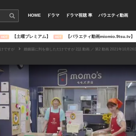
HOME
ドラマ
ドラマ視聴 率
バラエティ動画
【土曜プレミアム】
【バラエティ動画miomio.9tsu.tv】
HOT
HOT
けですが
婚姻届に判を捺しただけですが 2話 動画 ／ 第2 動画 2021年10月26日 