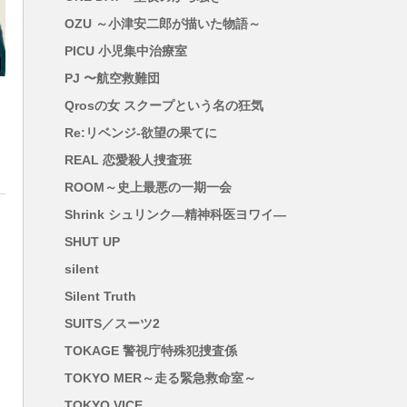
OZU ～小津安二郎が描いた物語～
PICU 小児集中治療室
PJ 〜航空救難団
Qrosの女 スクープという名の狂気
Re:リベンジ-欲望の果てに
REAL 恋愛殺人捜査班
ROOM～史上最悪の一期一会
Shrink シュリンク―精神科医ヨワイ―
SHUT UP
silent
Silent Truth
SUITS／スーツ2
TOKAGE 警視庁特殊犯捜査係
TOKYO MER～走る緊急救命室～
TOKYO VICE