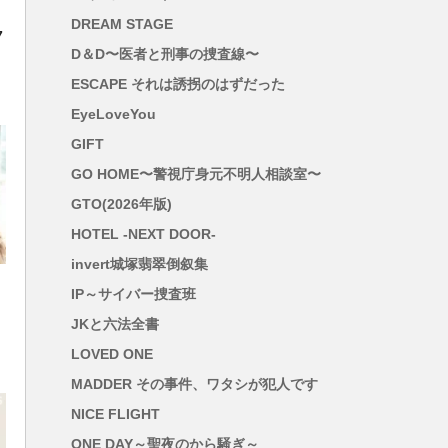
DREAM STAGE
7
D＆D〜医者と刑事の捜査線〜
ESCAPE それは誘拐のはずだった
EyeLoveYou
GIFT
GO HOME〜警視庁身元不明人相談室〜
GTO(2026年版)
HOTEL -NEXT DOOR-
invert城塚翡翠倒叙集
IP～サイバー捜査班
JKと六法全書
LOVED ONE
MADDER その事件、ワタシが犯人です
NICE FLIGHT
ONE DAY～聖夜のから騒ぎ～