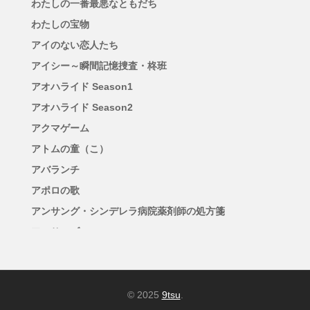
わたしの一番最悪なともだち
わたしの宝物
アイのない恋人たち
アイシー～瞬間記憶捜査・柊班
アオハライド Season1
アオハライド Season2
アクマゲーム
アトムの童（こ）
アバランチ
アポロの歌
アンサング・シンデレラ病院薬剤師の処方箋
アンサンブル
アンチヒーロー
アンメット ある脳外科医の日記
イグナイト -法の無法者-
© 2025
9tsu
.