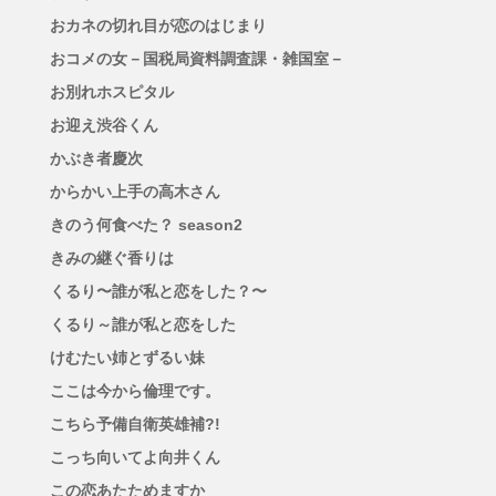
おカネの切れ目が恋のはじまり
おコメの女－国税局資料調査課・雑国室－
お別れホスピタル
お迎え渋谷くん
かぶき者慶次
からかい上手の高木さん
きのう何食べた？ season2
きみの継ぐ香りは
くるり〜誰が私と恋をした？〜
くるり～誰が私と恋をした
けむたい姉とずるい妹
ここは今から倫理です。
こちら予備自衛英雄補?!
こっち向いてよ向井くん
この恋あたためますか