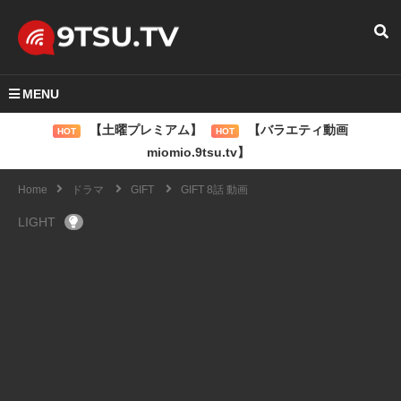
MENU
【土曜プレミアム】
【バラエティ動画
HOT
HOT
miomio.9tsu.tv】
Home
ドラマ
GIFT
GIFT 8話 動画
LIGHT