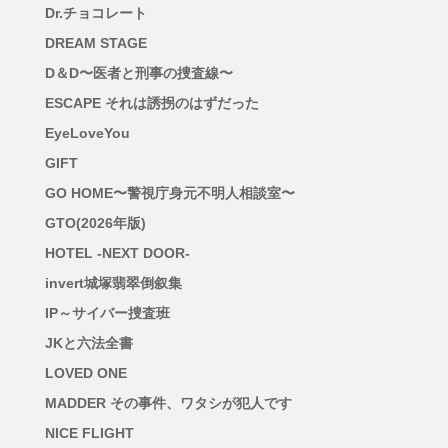
Dr.チョコレート
DREAM STAGE
D＆D〜医者と刑事の捜査線〜
ESCAPE それは誘拐のはずだった
EyeLoveYou
GIFT
GO HOME〜警視庁身元不明人相談室〜
GTO(2026年版)
HOTEL -NEXT DOOR-
invert城塚翡翠倒叙集
IP～サイバー捜査班
JKと六法全書
LOVED ONE
MADDER その事件、ワタシが犯人です
NICE FLIGHT