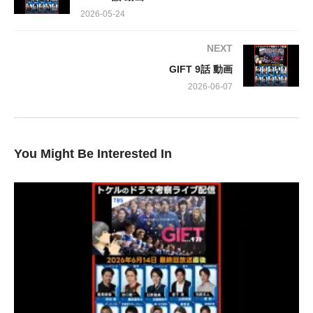
2026-05-24
選手権を控えるブレイズブルズでは、涼（山田裕貴さん）を筆頭
NEXT
に練習に没頭。そんな中、圭二郎（本田響矢さん）が空回りし、
GIFT 9話 動画
チームの和を乱してしまう予期せぬ事態が発生します。決戦を前
に、チームの絆が試される危機が迫ります。
2026-06-07
エースの命運、チームの想いが複雑に絡み合う「GIFT」第8話。
最終章への重要な一歩となるこのエピソードで、彼らが直面する
You Might Be Interested In
試練とは？手に汗握る展開を、どうぞお見逃しなく！
出演:
堤真一、山田裕貴、有村架純／本田響矢、細田善彦、細田佳央
太、円井わん、越山敬達、八村倫太郎、やす（ずん）、水間ロ
ン、冨手麻妙、ノボせもんなべ／杢代和人、宮﨑優、生越千晴、
町田悠宇、澤井一希、中山脩悟／真飛聖／麻生祐未、菅原大吉／
吉瀬美智子、玉森裕太、安田顕、山口智子 ほか