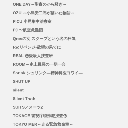
ONE DAY～聖夜のから騒ぎ～
OZU ～小津安二郎が描いた物語～
PICU 小児集中治療室
PJ 〜航空救難団
Qrosの女 スクープという名の狂気
Re:リベンジ-欲望の果てに
REAL 恋愛殺人捜査班
ROOM～史上最悪の一期一会
Shrink シュリンク―精神科医ヨワイ―
SHUT UP
silent
Silent Truth
SUITS／スーツ2
TOKAGE 警視庁特殊犯捜査係
TOKYO MER～走る緊急救命室～