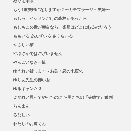
めぐる未来
もう1度夫婦になりますか？〜カモフラージュ夫婦〜
もしも、イケメンだけの高校があったら
もしもこの世が舞台なら、楽屋はどこにあるのだろう
ももいろ あんずいろ さくらいろ
やさしい猫
やぶさかではございません
やんごとなき一族
ゆうれい貸します～お染・恋の七変化
ゆりあ先生の赤い糸
ゆるキャン△２
よかれと思ってやったのに 〜男たちの『失敗学』裁判
らんまん
るなしい
わたしのお嫁くん