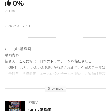
0%
0 Likes
2026-05-31
GIFT
GIFT 第8話 動画
動画内容:
皆さん、こんにちは！日本のドラマシーンを熱狂させる
「GIFT」より、いよいよ第8話が放送されます。今回のテーマは
「最終章―決戦前夜！エースの命とチームの想い」。物語は最高
潮の緊迫感へと突入します。
Show more
有村架純さん演じる人香は、宗像（宮崎優さん）に伍鉄に関する
記事の取り下げを懇願。しかし宗像は、伍鉄をブレイズブルズか
PREV
ら追放するという非情な条件を突きつけます。この決断が、人
GIFT 7話 動画
香、そしてチームの運命をどう左右するのか、目が離せません。