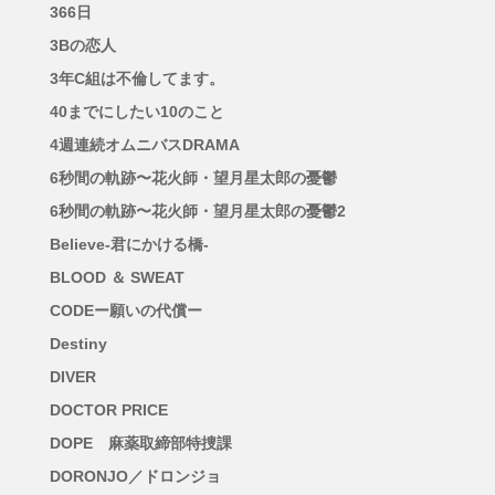
366日
3Bの恋人
3年C組は不倫してます。
40までにしたい10のこと
4週連続オムニバスDRAMA
6秒間の軌跡〜花火師・望月星太郎の憂鬱
6秒間の軌跡〜花火師・望月星太郎の憂鬱2
Believe-君にかける橋-
BLOOD ＆ SWEAT
CODEー願いの代償ー
Destiny
DIVER
DOCTOR PRICE
DOPE 麻薬取締部特捜課
DORONJO／ドロンジョ