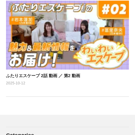
ふたりエスケープ 2話 動画 ／ 第2 動画
2025-10-12