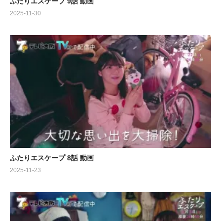
ふたりエスケープ 9話 動画
2025-11-30
ふたりエスケープ 8話 動画
2025-11-23