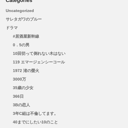
Categories
Uncategorized
サレタガワのブルー
ドラマ
#居酒屋新幹線
0．5の男
10回切って倒れない木はない
119 エマージェンシーコール
1972 渚の螢火
3000万
35歳の少女
366日
3Bの恋人
3年C組は不倫してます。
40までにしたい10のこと