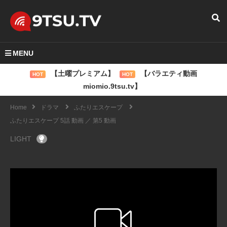
MENU
【土曜プレミアム】
【バラエティ動画
HOT
HOT
miomio.9tsu.tv】
Home
ドラマ
ふたりエスケープ
ふたりエスケープ 5話 動画 ／ 第5 動画
LIGHT