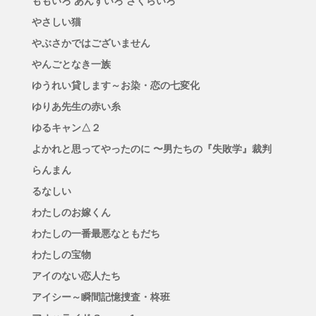
ももいろ あんずいろ さくらいろ
やさしい猫
やぶさかではございません
やんごとなき一族
ゆうれい貸します～お染・恋の七変化
ゆりあ先生の赤い糸
ゆるキャン△２
よかれと思ってやったのに 〜男たちの『失敗学』裁判
らんまん
るなしい
わたしのお嫁くん
わたしの一番最悪なともだち
わたしの宝物
アイのない恋人たち
アイシー～瞬間記憶捜査・柊班