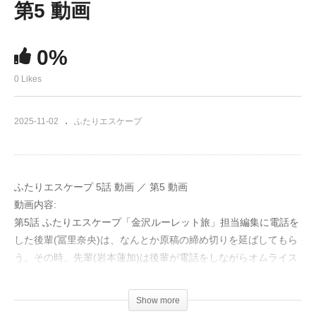
第5 動画
0%
0 Likes
2025-11-02
ふたりエスケープ
ふたりエスケープ 5話 動画 ／ 第5 動画
動画内容:
第5話 ふたりエスケープ「金沢ルーレット旅」担当編集に電話を
した後輩(冨里奈央)は、なんとか原稿の締め切りを延ばしてもら
う。その時、先輩(岩本蓮加)は後輩が電話をしながらオムライス
を描いていることに気付き、「漫画家は選択の連続」という話の
展開から2人はルーレットを回して始発で金沢へ。そして、金沢
Show more
で再びルーレットを回した2人はオムライスを食べることに。