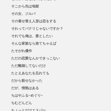
そこから先は地獄
その女、ジルバ
その着せ替え人形は恋をする
それってパクリじゃないですか？
それでも俺は、妻としたい
そんな家族なら捨てちゃえば
たそがれ優作
ただの恋愛なんかできっこない
ただ離婚してないだけ
たとえあなたを忘れても
だから殺せなかった
だが、情熱はある
ちはやふる−めぐり−
ちむどんどん
ちょっとだけエスパー