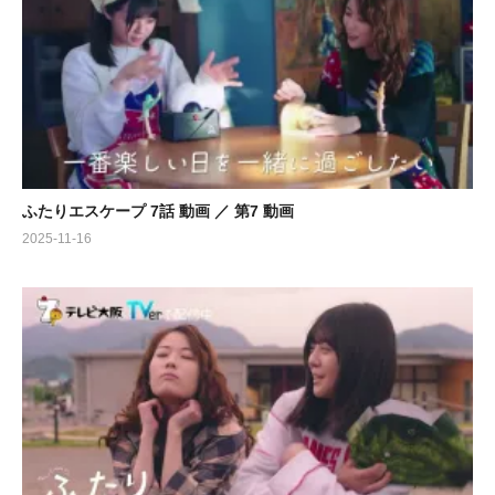
ふたりエスケープ 7話 動画 ／ 第7 動画
2025-11-16