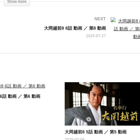
Show more
NEXT
，高橋光臣，嶋田久作，柄本時生，石井正則，金山一彦，山崎裕太，加
大岡越前8 8話 動画 ／ 第8 動画
，六平直政，山崎樹範，横内正，高橋長英，徳重聡，松原智恵子，【語
2025-07-27
下毅雄，小笠原肇，由紀さおり
6話 動画 ／ 第6 動画
大岡越前8 5話 動画 ／ 第5 動画
2025-07-06