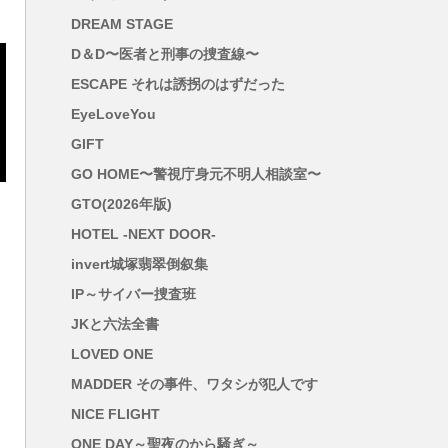
DREAM STAGE
D＆D〜医者と刑事の捜査線〜
ESCAPE それは誘拐のはずだった
EyeLoveYou
GIFT
GO HOME〜警視庁身元不明人相談室〜
GTO(2026年版)
HOTEL -NEXT DOOR-
invert城塚翡翠倒叙集
IP～サイバー捜査班
JKと六法全書
LOVED ONE
MADDER その事件、ワタシが犯人です
NICE FLIGHT
ONE DAY～聖夜のから騒ぎ～