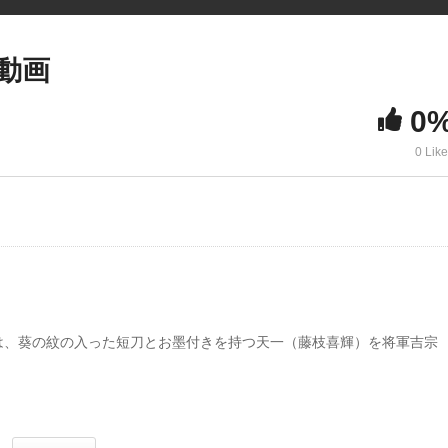
 動画
0
0 Lik
は、葵の紋の入った短刀とお墨付きを持つ天一（藤枝喜輝）を将軍吉宗
美ゆき）を殺し奪った葵の紋の入った短刀とお墨付きを持つ若者天一（