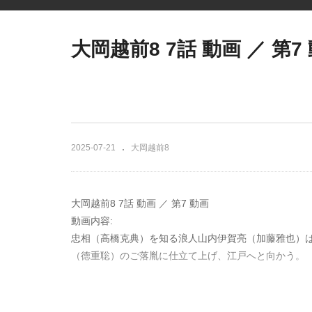
大岡越前8 7話 動画 ／ 第7
2025-07-21
大岡越前8
大岡越前8 7話 動画 ／ 第7 動画
動画内容:
忠相（高橋克典）を知る浪人山内伊賀亮（加藤雅也）
（徳重聡）のご落胤に仕立て上げ、江戸へと向かう。
浪人の軍師・山内伊賀亮（加藤雅也）は、お三（児島
枝喜輝）と出会う。