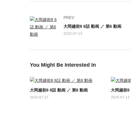
出演：
PREV
高橋克典，勝村政信，寺脇康文，美村里江，近藤芳正
大岡越前8 6話 動画 ／ 第6 動画
頼，黒川英二，財木琢磨，由夏，加藤雅也，藤枝喜輝
2025-07-13
り】てらそままさき，【脚本】尾西兼一，【音楽】山
You Might Be Interested In
大岡越前8 8話 動画 ／ 第8 動画
大岡越前8 
2025-07-27
2025-07-13