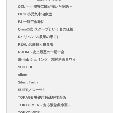
OZU ～小津安二郎が描いた物語～
PICU 小児集中治療室
PJ 〜航空救難団
Qrosの女 スクープという名の狂気
Re:リベンジ-欲望の果てに
REAL 恋愛殺人捜査班
ROOM～史上最悪の一期一会
Shrink シュリンク―精神科医ヨワイ―
SHUT UP
silent
Silent Truth
SUITS／スーツ2
TOKAGE 警視庁特殊犯捜査係
TOKYO MER～走る緊急救命室～
TOKYO VICE