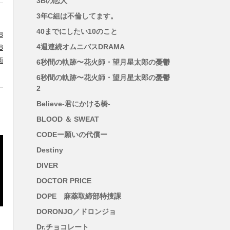
3Bの恋人
3年C組は不倫してます。
40までにしたい10のこと
藤
4週連続オムニバスDRAMA
6秒間の軌跡〜花火師・望月星太郎の憂鬱
6秒間の軌跡〜花火師・望月星太郎の憂鬱
2
Believe-君にかける橋-
BLOOD ＆ SWEAT
CODEー願いの代償ー
Destiny
DIVER
DOCTOR PRICE
DOPE 麻薬取締部特捜課
DORONJO／ドロンジョ
Dr.チョコレート