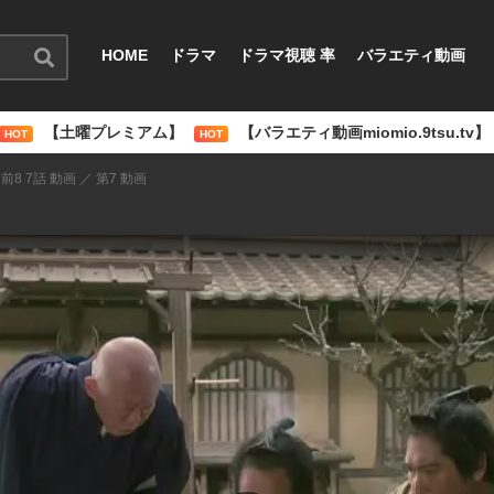
HOME
ドラマ
ドラマ視聴 率
バラエティ動画
【土曜プレミアム】
【バラエティ動画miomio.9tsu.tv】
HOT
HOT
前8 7話 動画 ／ 第7 動画