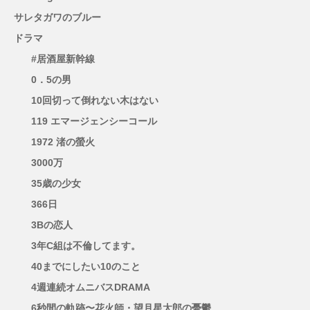
サレタガワのブルー
ドラマ
#居酒屋新幹線
0．5の男
10回切って倒れない木はない
119 エマージェンシーコール
1972 渚の螢火
3000万
35歳の少女
366日
3Bの恋人
3年C組は不倫してます。
40までにしたい10のこと
4週連続オムニバスDRAMA
6秒間の軌跡〜花火師・望月星太郎の憂鬱