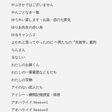
やぶさかではございません
やんごとなき一族
ゆうれい貸します～お染・恋の七変化
ゆりあ先生の赤い糸
ゆるキャン△２
よかれと思ってやったのに 〜男たちの『失敗学』裁判
らんまん
るなしい
わたしのお嫁くん
わたしの一番最悪なともだち
わたしの宝物
アイのない恋人たち
アイシー～瞬間記憶捜査・柊班
アオハライド Season1
アオハライド Season2