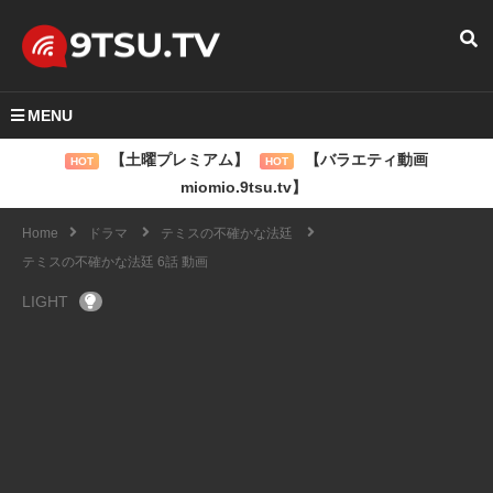
MENU
【土曜プレミアム】
【バラエティ動画
HOT
HOT
miomio.9tsu.tv】
Home
ドラマ
テミスの不確かな法廷
テミスの不確かな法廷 6話 動画
LIGHT