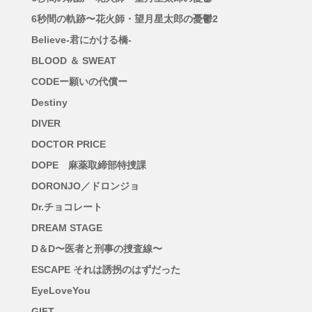
6秒間の軌跡〜花火師・望月星太郎の憂鬱2
Believe-君にかける橋-
BLOOD ＆ SWEAT
CODEー願いの代償ー
Destiny
DIVER
DOCTOR PRICE
DOPE 麻薬取締部特捜課
DORONJO／ドロンジョ
Dr.チョコレート
DREAM STAGE
D＆D〜医者と刑事の捜査線〜
ESCAPE それは誘拐のはずだった
EyeLoveYou
GIFT