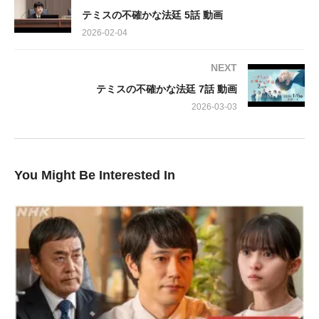
幕が閉じられたはずの事件に、2025年、新たな風が吹き込みま
テミスの不確かな法廷 5話 動画
す。彼の娘である吉沢（齋藤飛鳥）が、父の無実を強く訴え、決
2026-02-04
死の覚悟で新たな証拠を手に再審を求めていたのです。
NEXT
果たして、その再審は開始されるのか。そして、この重い審理に
テミスの不確かな法廷 7話 動画
関わるべきか否か、深く葛藤する安堂（松山ケンイチ）の脳裏に
は、彼が必死に封じ込めてきたはずの、あの苦い記憶が鮮明に蘇
2026-03-03
ります。真実とは何か、正義とはどこにあるのか。登場人物たち
の複雑な心情と、息詰まる法廷劇が織りなす極上のサスペンス。
この第6話は、あなたの心を深くえぐるに違いありません。お見
You Might Be Interested In
逃しなく！
出演:
松山ケンイチ，鳴海唯，恒松祐里，山崎樹範，市川実日子，和久
井映見，遠藤憲一，小林虎之介