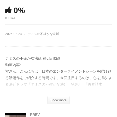
0%
0 Likes
2026-02-24
テミスの不確かな法廷
テミスの不確かな法廷 第6話 動画
動画内容:
皆さん、こんにちは！日本のエンターテイメントシーンを駆け巡
る話題作をご紹介する時間です。今回注目するのは、心を揺さぶ
る法廷ドラマ「テミスの不確かな法廷」第6話、「再審請求
審」。
Show more
かつて日本中を震撼させた「前橋一家殺人事件」。一家四人が惨
殺されたこの事件で逮捕され、死刑が執行された秋葉一馬。その
PREV