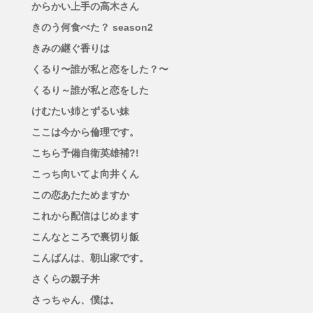
からかい上手の高木さん
きのう何食べた？ season2
きみの継ぐ香りは
くるり〜誰が私と恋をした？〜
くるり～誰が私と恋をした
けむたい姉とずるい妹
ここは今から倫理です。
こちら予備自衛英雄補?!
こっち向いてよ向井くん
この恋あたためますか
これから配信はじめます
こんなところで裏切り飯
こんばんは、朝山家です。
さくらの親子丼
さっちゃん、僕は。