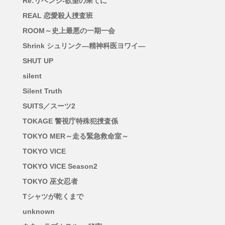
Re:リベンジ-欲望の果てに
REAL 恋愛殺人捜査班
ROOM～史上最悪の一期一会
Shrink シュリンク―精神科医ヨワイ―
SHUT UP
silent
Silent Truth
SUITS／スーツ2
TOKAGE 警視庁特殊犯捜査係
TOKYO MER～走る緊急救命室～
TOKYO VICE
TOKYO VICE Season2
TOKYO 巫女忍者
Tシャツが乾くまで
unknown