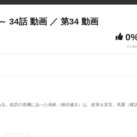
4話 動画 ／ 第34 動画
0
0 Lik
める。処罰の危機にあった南畝（桐谷健太）は、絶筆を宣言。蔦重（横
を掲げ、厳しい統制を敷き始める。 そんな中、蔦重（横浜流星）は狂
かし、そこに現れた南畝（桐谷健太）は、筆を折ると宣言。南畝は定信