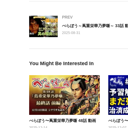
皮肉った狂歌を創作した疑いで処罰の危機にあった。
世の流れに抗うため、ある決意をもって、意次の屋敷
PREV
出演：
2025-08-31
横浜流星，染谷将太，橋本愛，桐谷健太，井上祐貴，
郎，城桧史，中川翼，安田顕，伊藤かずえ，高岡早紀
大，岡山天音，尾美としのり，吉沢悠，相島一之，矢
高島豪志，小松和重，大鷹明良，福山翔大，須田邦裕
羽健壱，肥後克広，矢野聖人，水沢林太郎，加藤虎ノ
You Might Be Interested In
グラム
https://www.youtube.com/watch?v=TarTtvC0feo&p
v5LmD5aSi5Zm6772e
べらぼう〜蔦重栄華乃夢噺 48話 動画
べらぼう〜
2025-12-14
2025-12-07