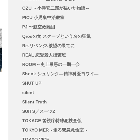
OZU ～小津安二郎が描いた物語～
PICU 小児集中治療室
PJ 〜航空救難団
Qrosの女 スクープという名の狂気
Re:リベンジ-欲望の果てに
REAL 恋愛殺人捜査班
ROOM～史上最悪の一期一会
Shrink シュリンク―精神科医ヨワイ―
SHUT UP
silent
Silent Truth
SUITS／スーツ2
TOKAGE 警視庁特殊犯捜査係
TOKYO MER～走る緊急救命室～
TOKYO VICE