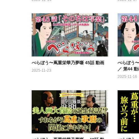
べらぼう〜蔦重栄華乃夢噺 45話 動画
べらぼう〜
／ 第44 
2025-11-23
2025-11-16