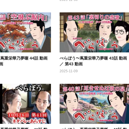
蔦重栄華乃夢噺 44話 動画
べらぼう〜蔦重栄華乃夢噺 43話 動画
動画
／ 第43 動画
2025-11-09