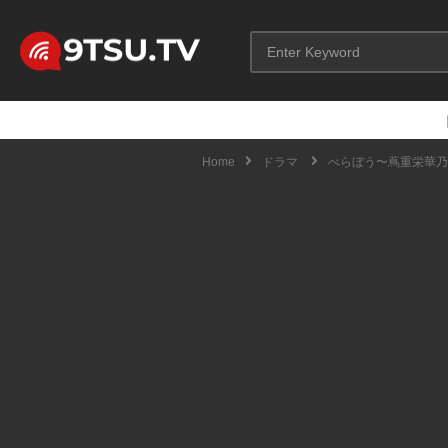
Home
ドラマ
べらぼう〜蔦重栄華乃