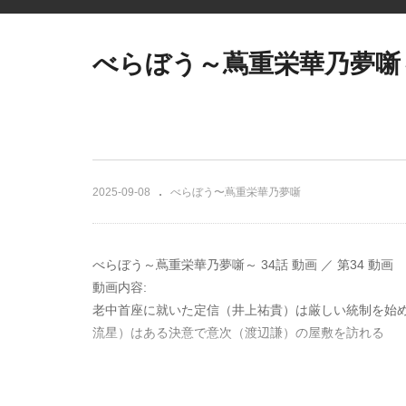
べらぼう～蔦重栄華乃夢噺～ 3
2025-09-08
べらぼう〜蔦重栄華乃夢噺
べらぼう～蔦重栄華乃夢噺～ 34話 動画 ／ 第34 動画
動画内容:
老中首座に就いた定信（井上祐貴）は厳しい統制を始
流星）はある決意で意次（渡辺謙）の屋敷を訪れる
老中首座に抜擢された定信（井上祐貴）は、質素倹約
師たちに、豪華な狂歌絵本を作ろうと呼びかける。し