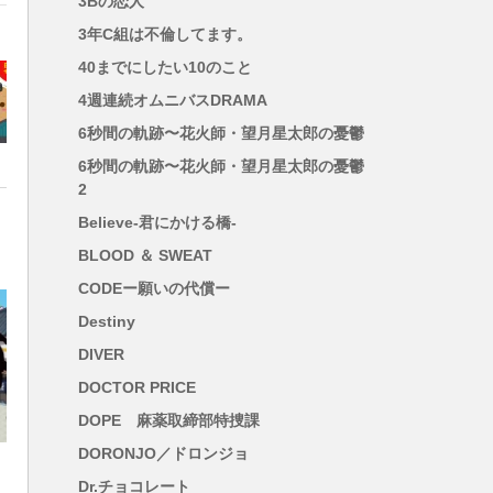
3Bの恋人
は
3年C組は不倫してます。
40までにしたい10のこと
4週連続オムニバスDRAMA
6秒間の軌跡〜花火師・望月星太郎の憂鬱
6秒間の軌跡〜花火師・望月星太郎の憂鬱
，
2
赤
Believe-君にかける橋-
・
BLOOD ＆ SWEAT
CODEー願いの代償ー
Destiny
DIVER
DOCTOR PRICE
DOPE 麻薬取締部特捜課
DORONJO／ドロンジョ
Dr.チョコレート