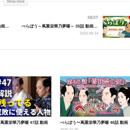
Show more
意次（渡辺謙）が作った世の空気が定信の政によって一変する中、蔦重
を訪れる。
NEXT
べらぼう～蔦重栄華乃夢噺～ 33話 動画 ／ 第33 動画
べらぼう～蔦重栄華乃夢噺～ 35話 動画 ／ 第35 動画
2025-09-14
生田斗真，原田泰造，片岡鶴太郎，渡辺謙，井之脇海，木村了，柳俊太
，中村蒼，本宮泰風，伊藤淳史，六平直政，橋本淳，又吉直樹，古川雄
島健一，ジェームス小野田，水樹奈々，浜中文一，前野朋哉，山口森広
，園田祥太，中村映里子，ベッキー，福田麻貴，柳亭左龍，児玉智洋，
介，芹澤興人，【語り】綾瀬はるか，【作】森下佳子，【音楽】ジョン
p=ygUn44G544KJ44G844GG772e6JSm6YeN5qCE6I-
蔦重栄華乃夢噺 47話 動画
べらぼう〜蔦重栄華乃夢噺 46話 動画
2025-11-30