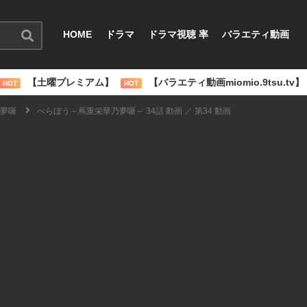
HOME
ドラマ
ドラマ視聴 率
バラエティ動画
【土曜プレミアム】
【バラエティ動画miomio.9tsu.tv】
HOT
HOT
夢噺
べらぼう～蔦重栄華乃夢噺～ 34話 動画 ／ 第34 動画