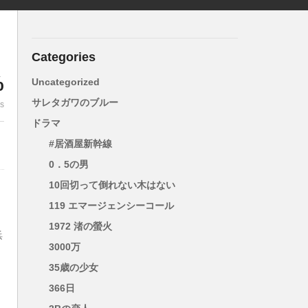
Categories
%
Uncategorized
サレタガワのブルー
es
ドラマ
#居酒屋新幹線
0．5の男
10回切って倒れない木はない
119 エマージェンシーコール
1972 渚の螢火
浜
3000万
35歳の少女
歌
366日
を