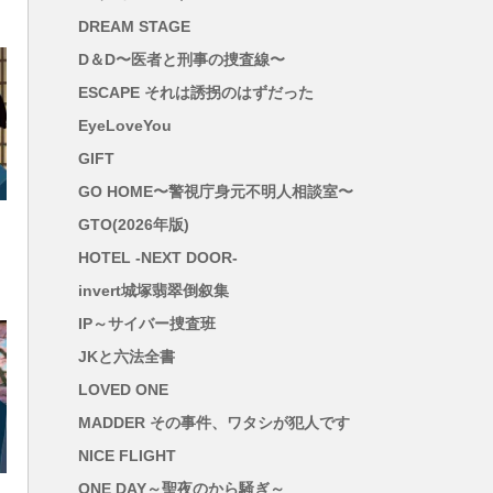
DREAM STAGE
D＆D〜医者と刑事の捜査線〜
ESCAPE それは誘拐のはずだった
EyeLoveYou
GIFT
GO HOME〜警視庁身元不明人相談室〜
GTO(2026年版)
HOTEL -NEXT DOOR-
invert城塚翡翠倒叙集
IP～サイバー捜査班
JKと六法全書
LOVED ONE
MADDER その事件、ワタシが犯人です
NICE FLIGHT
ONE DAY～聖夜のから騒ぎ～