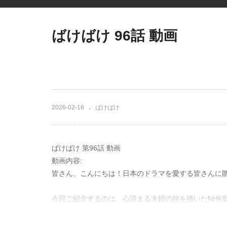
ばけばけ 96話 動画
2026-02-16
ばけばけ
ばけばけ 第96話 動画
動画内容:
皆さん、こんにちは！日本のドラマを愛する皆さんに
今回ご紹介するのは、心温まる夫婦の絆を描いたNHK
カディオ・ハーン（小泉八雲）をご存知でしょうか？
の物語が、いよいよ本格的に動き出します。