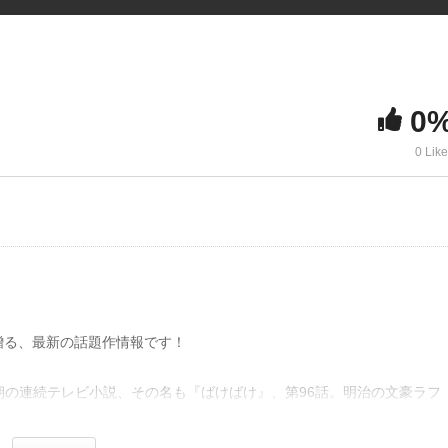
0
0 Lik
贈る、最新の話題作情報です！
朝の連続テレビ小説、その名も『ばけばけ』、第96話。明治の文豪ラフ
彼の妻である小泉セツさんをモデルに、激動の時代を共に生き抜いた二