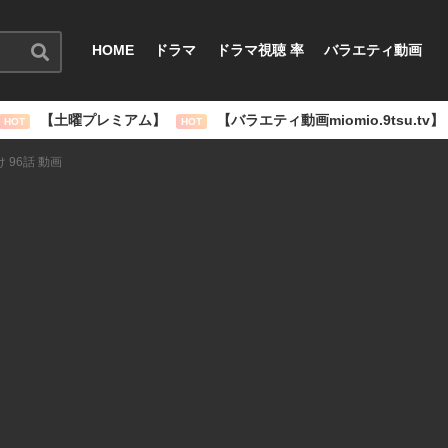
HOME
ドラマ
ドラマ視聴 率
バラエティ動画
【土曜プレミアム】
【バラエティ動画miomio.9tsu.tv】
HOT
HOT
 96話 動画