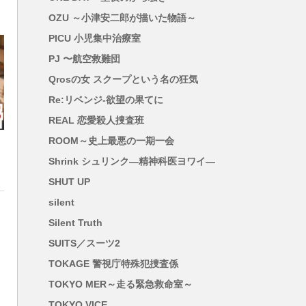
OZU ～小津安二郎が描いた物語～
PICU 小児集中治療室
PJ 〜航空救難団
Qrosの女 スクープという名の狂気
Re:リベンジ-欲望の果てに
REAL 恋愛殺人捜査班
ROOM～史上最悪の一期一会
Shrink シュリンク―精神科医ヨワイ―
SHUT UP
silent
Silent Truth
SUITS／スーツ2
TOKAGE 警視庁特殊犯捜査係
TOKYO MER～走る緊急救命室～
TOKYO VICE