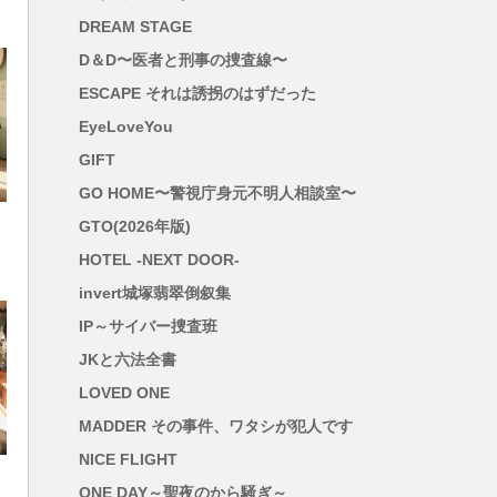
DREAM STAGE
D＆D〜医者と刑事の捜査線〜
ESCAPE それは誘拐のはずだった
EyeLoveYou
GIFT
GO HOME〜警視庁身元不明人相談室〜
GTO(2026年版)
HOTEL -NEXT DOOR-
invert城塚翡翠倒叙集
IP～サイバー捜査班
JKと六法全書
LOVED ONE
MADDER その事件、ワタシが犯人です
NICE FLIGHT
ONE DAY～聖夜のから騒ぎ～