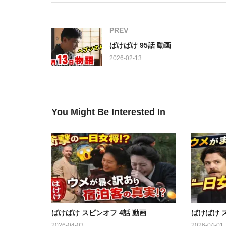
脚本を手掛けるのは、数々の名作を生み出してきた藤
PREV
ヒロインの松野トキ役には、若手実力派の髙石さんが
ばけばけ 95話 動画
八雲をモデルとしたヘブン役には、俳優のトミー・バ
2026-02-13
るのか、今から胸が高鳴ります。
さらに、この物語を彩る主題歌は、国民的夫婦デュオ「
歌声が、トキとヘブンの日々を優しく包み込みます。
蛇と蛙」というユニークな役どころで出演。彼らが物
You Might Be Interested In
ね。
朝のひとときを、感動と笑顔で満たしてくれる『ばけ
出演:
髙石あかり，トミー・バストウ，吉沢亮，北川景子，
ん，杉田雷麟，下川恭平，梅林亮太，【音楽】牛尾憲
ばけばけ スピンオフ 4話 動画
ばけばけ 
2026-04-03
2026-04-01