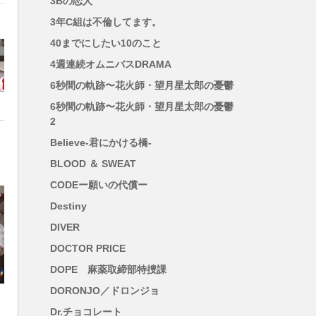
3Bの恋人
3年C組は不倫してます。
。
40までにしたい10のこと
、
4週連続オムニバスDRAMA
れ
6秒間の軌跡〜花火師・望月星太郎の憂鬱
6秒間の軌跡〜花火師・望月星太郎の憂鬱
2
る
Believe-君にかける橋-
BLOOD ＆ SWEAT
CODEー願いの代償ー
Destiny
DIVER
DOCTOR PRICE
わ
DOPE 麻薬取締部特捜課
DORONJO／ドロンジョ
Dr.チョコレート