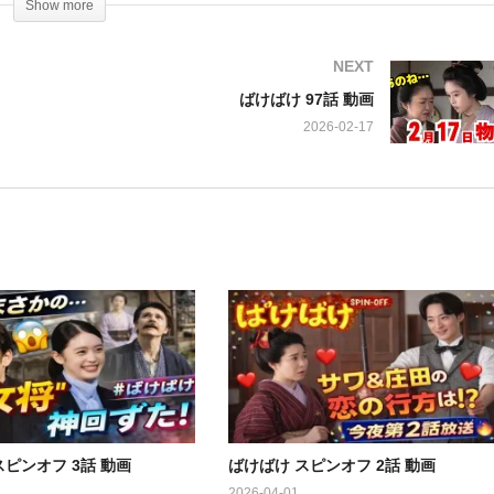
Show more
木光彦氏。彼の紡ぎ出す言葉が、私たちを明治時代の日本へと誘います
NEXT
抜擢され、その繊細な演技で視聴者の心を掴むこと間違いなし。そして
ばけばけ 97話 動画
ストウさんが登場。異文化の中で育まれた二人の愛が、どのように描か
2026-02-17
ハンバート ハンバート」が歌う「笑ったり転んだり」。彼らの温かい
そしてなんと、お笑いコンビ「阿佐ヶ谷姉妹」が「トキとヘブンを見守
語にどのようなスパイスを加えるのか、その登場シーンも見逃せません
ばけ』。ぜひ、ご家族皆さんでご覧ください！
小日向文世，池脇千鶴，池谷のぶえ，岡部たかし，さとうほなみ，円井
輔
スピンオフ 3話 動画
ばけばけ スピンオフ 2話 動画
2026-04-01