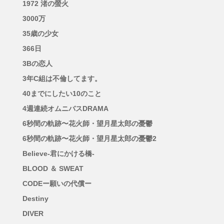
1972 渚の螢火
3000万
35歳の少女
366日
3Bの恋人
3年C組は不倫してます。
40までにしたい10のこと
4週連続オムニバスDRAMA
6秒間の軌跡〜花火師・望月星太郎の憂鬱
6秒間の軌跡〜花火師・望月星太郎の憂鬱2
Believe-君にかける橋-
BLOOD ＆ SWEAT
CODEー願いの代償ー
Destiny
DIVER