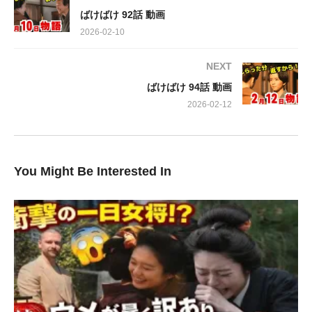
キへと焦点を移していきます。
ばけばけ 92話 動画
2026-02-10
松野トキには高石あかり、夫ヘブンにはトミー・バストウ。さら
に、吉沢亮、岡部たかし、池脇千鶴、小日向文世、円井わん、さ
NEXT
とうほなみ、佐野史郎、北川景子といった豪華俳優陣が、物語を
ばけばけ 94話 動画
鮮やかに彩ります。
2026-02-12
見どころ豊富なストーリーと、実力派キャストが織りなす人間ド
ラマ。この見逃せないエピソードを、ぜひご覧ください。
You Might Be Interested In
出演:
髙石あかり，トミー・バストウ，吉沢亮，北川景子，小日向文
世，池脇千鶴，池谷のぶえ，岡部たかし，さとうほなみ，円井わ
ん，杉田雷麟，下川恭平，梅林亮太，【音楽】牛尾憲輔