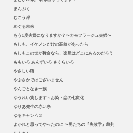
まんぷく
むこう岸
めぐる未来
もう1度夫婦になりますか？〜カモフラージュ夫婦〜
もしも、イケメンだけの高校があったら
もしもこの世が舞台なら、楽屋はどこにあるのだろう
ももいろ あんずいろ さくらいろ
やさしい猫
やぶさかではございません
やんごとなき一族
ゆうれい貸します～お染・恋の七変化
ゆりあ先生の赤い糸
ゆるキャン△２
よかれと思ってやったのに 〜男たちの『失敗学』裁判