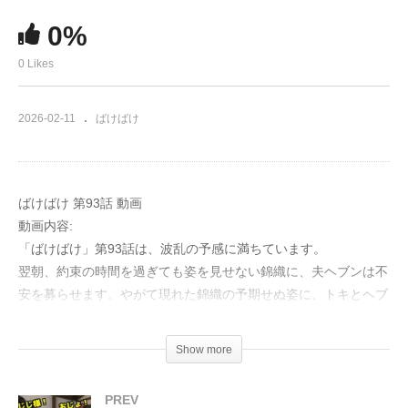
0%
0 Likes
2026-02-11
ばけばけ
ばけばけ 第93話 動画
動画内容:
「ばけばけ」第93話は、波乱の予感に満ちています。
翌朝、約束の時間を過ぎても姿を見せない錦織に、夫ヘブンは不
安を募らせます。やがて現れた錦織の予期せぬ姿に、トキとヘブ
ンは驚きを隠せません。一体、彼に何があったのでしょうか？
Show more
その頃、タエ、勘右衛門、そして板垣李光人演じる三之丞は、ヘ
ブンの熊本行き提案を巡り議論。やがて会話は、主人公・松野ト
PREV