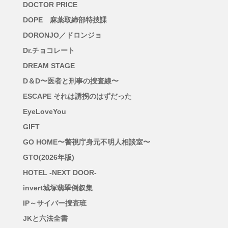
DOCTOR PRICE
DOPE 麻薬取締部特捜課
DORONJO／ドロンジョ
Dr.チョコレート
DREAM STAGE
D＆D〜医者と刑事の捜査線〜
ESCAPE それは誘拐のはずだった
EyeLoveYou
GIFT
GO HOME〜警視庁身元不明人相談室〜
GTO(2026年版)
HOTEL -NEXT DOOR-
invert城塚翡翠倒叙集
IP～サイバー捜査班
JKと六法全書