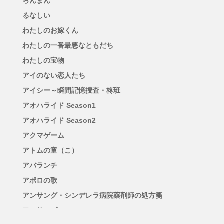
らんまん
るなしい
わたしのお嫁くん
わたしの一番最悪なともだち
わたしの宝物
アイのない恋人たち
アイシー～瞬間記憶捜査・柊班
アオハライド Season1
アオハライド Season2
アクマゲーム
アトムの童（こ）
アバランチ
アポロの歌
アンサング・シンデレラ病院薬剤師の処方箋
アンサンブル