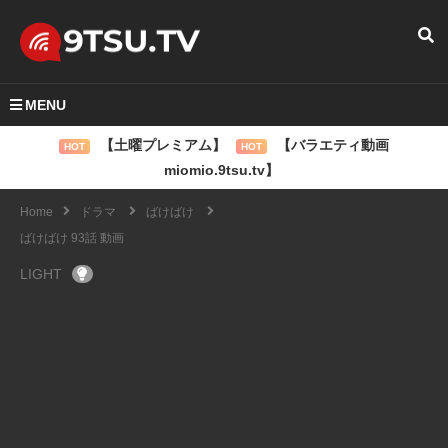
MENU
【土曜プレミアム】
【バラエティ動画
HOT
HOT
miomio.9tsu.tv】
Home
ドラマ
ばけばけ
ばけばけ 93話 動画
LIGHT