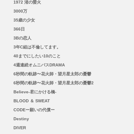
1972 渚の螢火
3000万
35歳の少女
366日
3Bの恋人
3年C組は不倫してます。
40までにしたい10のこと
4週連続オムニバスDRAMA
6秒間の軌跡〜花火師・望月星太郎の憂鬱
6秒間の軌跡〜花火師・望月星太郎の憂鬱2
Believe-君にかける橋-
BLOOD ＆ SWEAT
CODEー願いの代償ー
Destiny
DIVER