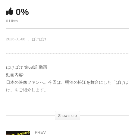
0%
0 Likes
2026-01-08
ばけばけ
ばけばけ 第69話 動画
動画内容:
日本の映像ファンへ。今回は、明治の松江を舞台にした「ばけば
け」をご紹介します。
士族の娘トキは、時代の変化と家業の失敗に世を恨む日々。彼女
の唯一の情熱は怪談話でした。
Show more
異国人ヘブンと出会ったトキ。言葉や文化の壁を越え、怪談への
PREV