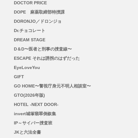
DOCTOR PRICE
DOPE 麻薬取締部特捜課
DORONJO／ドロンジョ
Dr.チョコレート
DREAM STAGE
D＆D〜医者と刑事の捜査線〜
ESCAPE それは誘拐のはずだった
EyeLoveYou
GIFT
GO HOME〜警視庁身元不明人相談室〜
GTO(2026年版)
HOTEL -NEXT DOOR-
invert城塚翡翠倒叙集
IP～サイバー捜査班
JKと六法全書