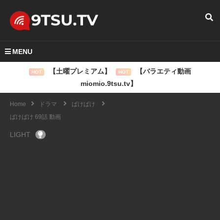
MENU
【土曜プレミアム】
【バラエティ動画
HOT
HOT
miomio.9tsu.tv】
Home
ドラマ
ばけばけ
ばけばけ 69話 動画
LIGHT