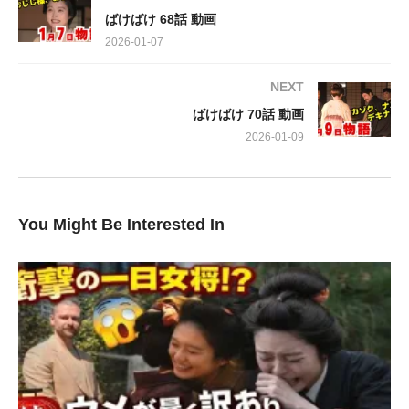
共通の愛が二人の心を通わせます。夜毎怪談を語り合う、風変わ
ばけばけ 68話 動画
りで温かい暮らしが始まるのです。
2026-01-07
主題歌は、ハンバート ハンバートの「笑ったり転んだり」。二
NEXT
人の関係を優しく彩ります。彼らを見守る蛇と蛙の声は、阿佐ヶ
ばけばけ 70話 動画
谷姉妹が担当。独特の世界観を創り出しています。
2026-01-09
時代に翻弄されながらも、怪談で繋がるトキとヘブン。これは、
異文化を超えた心の交流を描いた、心温まる物語。ぜひ、この珠
玉の一編をご覧ください。
You Might Be Interested In
出演:
髙石あかり，トミー・バストウ，吉沢亮，北川景子，小日向文
世，池脇千鶴，池谷のぶえ，岡部たかし，さとうほなみ，円井わ
ん，杉田雷麟，下川恭平，梅林亮太，【音楽】牛尾憲輔