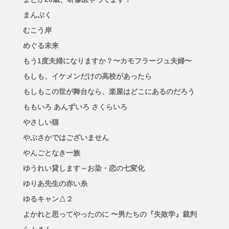
まんぷく
むこう岸
めぐる未来
もう1度夫婦になりますか？〜カモフラージュ夫婦〜
もしも、イケメンだけの高校があったら
もしもこの世が舞台なら、楽屋はどこにあるのだろう
ももいろ あんずいろ さくらいろ
やさしい猫
やぶさかではございません
やんごとなき一族
ゆうれい貸します～お染・恋の七変化
ゆりあ先生の赤い糸
ゆるキャン△２
よかれと思ってやったのに 〜男たちの『失敗学』裁判