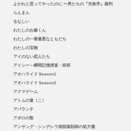
よかれと思ってやったのに 〜男たちの『失敗学』裁判
らんまん
るなしい
わたしのお嫁くん
わたしの一番最悪なともだち
わたしの宝物
アイのない恋人たち
アイシー～瞬間記憶捜査・柊班
アオハライド Season1
アオハライド Season2
アクマゲーム
アトムの童（こ）
アバランチ
アポロの歌
アンサング・シンデレラ病院薬剤師の処方箋