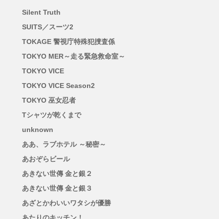
Silent Truth
SUITS／スーツ2
TOKAGE 警視庁特殊犯捜査係
TOKYO MER～走る緊急救命室～
TOKYO VICE
TOKYO VICE Season2
TOKYO 巫女忍者
Tシャツが乾くまで
unknown
ああ、ラブホテル ～秘密～
あおぞらビール
あきない世傳 金と銀２
あきない世傳 金と銀３
あざとかわいいワタシが優勝
あたりのキッチン！