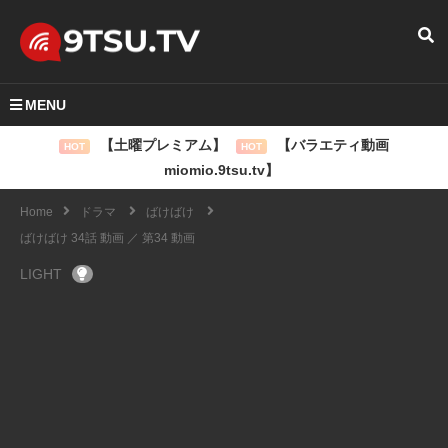
MENU
【土曜プレミアム】
【バラエティ動画
HOT
HOT
miomio.9tsu.tv】
Home
ドラマ
ばけばけ
ばけばけ 34話 動画 ／ 第34 動画
LIGHT