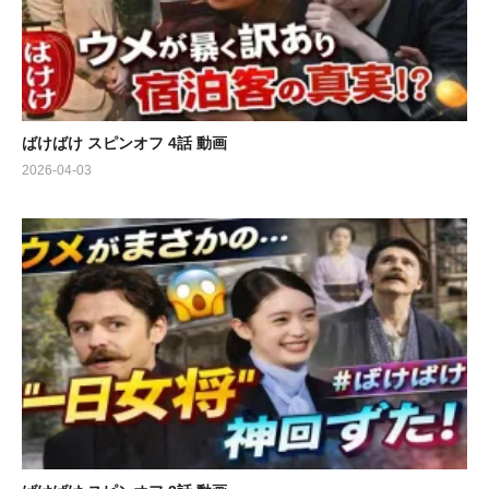
ん，杉田雷麟，下川恭平，梅林亮太，【音楽】牛尾憲輔
ばけばけ スピンオフ 4話 動画
2026-04-03