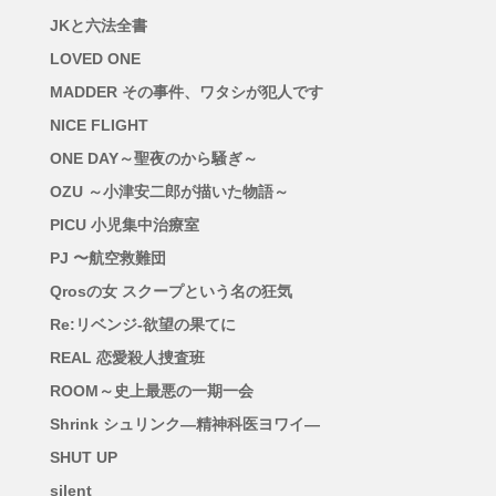
JKと六法全書
LOVED ONE
MADDER その事件、ワタシが犯人です
NICE FLIGHT
ONE DAY～聖夜のから騒ぎ～
OZU ～小津安二郎が描いた物語～
PICU 小児集中治療室
PJ 〜航空救難団
Qrosの女 スクープという名の狂気
Re:リベンジ-欲望の果てに
REAL 恋愛殺人捜査班
ROOM～史上最悪の一期一会
Shrink シュリンク―精神科医ヨワイ―
SHUT UP
silent