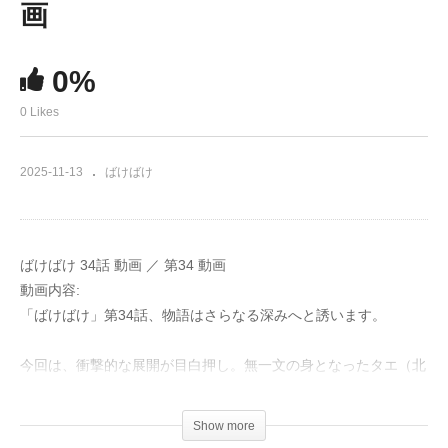
画
0%
0 Likes
2025-11-13
ばけばけ
ばけばけ 34話 動画 ／ 第34 動画
動画内容:
「ばけばけ」第34話、物語はさらなる深みへと誘います。
今回は、衝撃的な展開が目白押し。無一文の身となったタエ（北
川景子）の前に現れたのは、スクープを狙う記者・梶谷（岩崎う
大）。彼女の運命がどう転ぶのか、目が離せません。
Show more