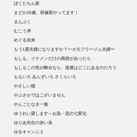
ぼくたちん家
まどか26歳、研修医やってます！
まんぷく
むこう岸
めぐる未来
もう1度夫婦になりますか？〜カモフラージュ夫婦〜
もしも、イケメンだけの高校があったら
もしもこの世が舞台なら、楽屋はどこにあるのだろう
ももいろ あんずいろ さくらいろ
やさしい猫
やぶさかではございません
やんごとなき一族
ゆうれい貸します～お染・恋の七変化
ゆりあ先生の赤い糸
ゆるキャン△２