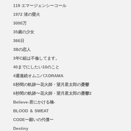
119 エマージェンシーコール
1972 渚の螢火
3000万
35歳の少女
366日
3Bの恋人
3年C組は不倫してます。
40までにしたい10のこと
4週連続オムニバスDRAMA
6秒間の軌跡〜花火師・望月星太郎の憂鬱
6秒間の軌跡〜花火師・望月星太郎の憂鬱2
Believe-君にかける橋-
BLOOD ＆ SWEAT
CODEー願いの代償ー
Destiny