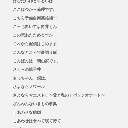
けむたい姉とずるい妹
ここは今から倫理です。
こちら予備自衛英雄補?!
こっち向いてよ向井くん
この恋あたためますか
これから配信はじめます
こんなところで裏切り飯
こんばんは、朝山家です。
さくらの親子丼
さっちゃん、僕は。
さよならノワール
さよならマエストロ〜父と私のアパッシオナート〜
ざんねんないきもの事典
しあわせな結婚
しあわせは食べて寝て待て