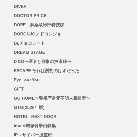
DIVER
DOCTOR PRICE
DOPE 麻薬取締部特捜課
DORONJO／ドロンジョ
Dr.チョコレート
DREAM STAGE
D＆D〜医者と刑事の捜査線〜
ESCAPE それは誘拐のはずだった
EyeLoveYou
GIFT
GO HOME〜警視庁身元不明人相談室〜
GTO(2026年版)
HOTEL -NEXT DOOR-
invert城塚翡翠倒叙集
IP～サイバー捜査班