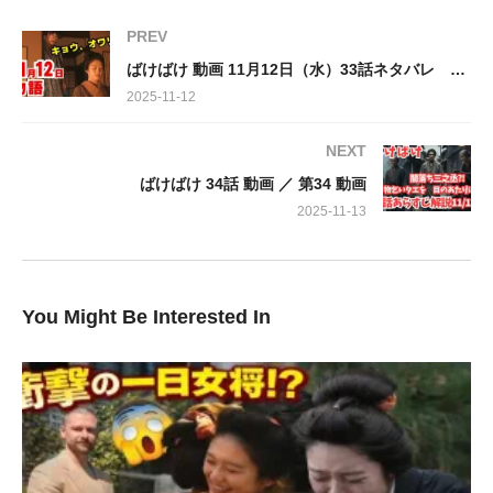
そんなタエを守るため、三之丞（板垣李光人）がとった行動は驚
PREV
くべきものでした。なんと、トキ（高石あかり）に口止め料とし
ばけばけ 動画 11月12日（水）33話ネタバレ フミが見つけた新聞記事に隠された“真実”とは
て生活費を渡してしまうのです。彼の真意はどこにあるのか、そ
2025-11-12
してこの一件が新たな波紋を呼ぶことは間違いありません。
NEXT
一方、松野家ではトキへの疑念が募るばかり。司之介（岡部たか
ばけばけ 34話 動画 ／ 第34 動画
し）、フミ（池脇千鶴）、勘右衛門（小日向文世）の三人は、ト
キの動向を探るべく尾行を開始します。そして彼らが目撃したの
2025-11-13
は、花田旅館に入ったはずのトキが、なぜか裏口からひっそりと
出てくる姿でした。この謎めいた行動の裏には、一体何が隠され
ているのでしょうか？
You Might Be Interested In
登場人物たちの思惑が複雑に交錯し、ますます目が離せない「ば
けばけ」。次回の放送が待ち遠しいですね。
出演:
髙石あかり，トミー・バストウ，吉沢亮，北川景子，小日向文
世，池脇千鶴，池谷のぶえ，岡部たかし，さとうほなみ，円井わ