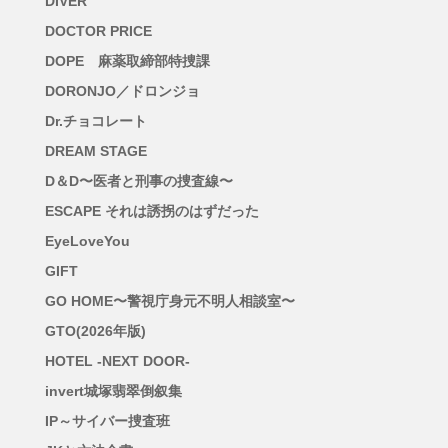
DIVER
DOCTOR PRICE
DOPE 麻薬取締部特捜課
DORONJO／ドロンジョ
Dr.チョコレート
DREAM STAGE
D＆D〜医者と刑事の捜査線〜
ESCAPE それは誘拐のはずだった
EyeLoveYou
GIFT
GO HOME〜警視庁身元不明人相談室〜
GTO(2026年版)
HOTEL -NEXT DOOR-
invert城塚翡翠倒叙集
IP～サイバー捜査班