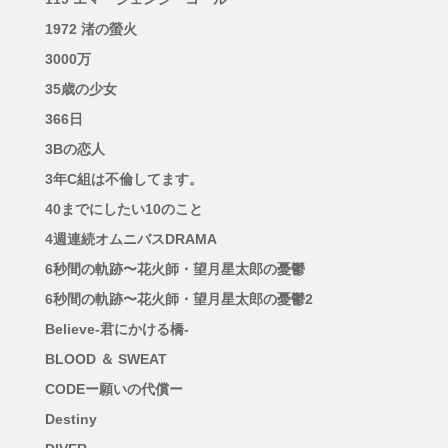
1972 渚の螢火
3000万
35歳の少女
366日
3Bの恋人
3年C組は不倫してます。
40までにしたい10のこと
4週連続オムニバスDRAMA
6秒間の軌跡〜花火師・望月星太郎の憂鬱
6秒間の軌跡〜花火師・望月星太郎の憂鬱2
Believe-君にかける橋-
BLOOD ＆ SWEAT
CODEー願いの代償ー
Destiny