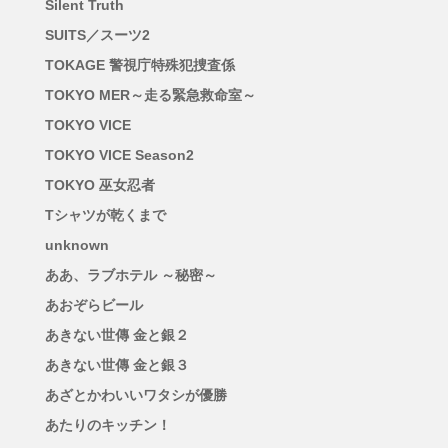
Silent Truth
SUITS／スーツ2
TOKAGE 警視庁特殊犯捜査係
TOKYO MER～走る緊急救命室～
TOKYO VICE
TOKYO VICE Season2
TOKYO 巫女忍者
Tシャツが乾くまで
unknown
ああ、ラブホテル ～秘密～
あおぞらビール
あきない世傳 金と銀２
あきない世傳 金と銀３
あざとかわいいワタシが優勝
あたりのキッチン！