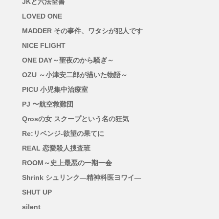
JKと六法全書
LOVED ONE
MADDER その事件、ワタシが犯人です
NICE FLIGHT
ONE DAY～聖夜のから騒ぎ～
OZU ～小津安二郎が描いた物語～
PICU 小児集中治療室
PJ 〜航空救難団
Qrosの女 スクープという名の狂気
Re:リベンジ-欲望の果てに
REAL 恋愛殺人捜査班
ROOM～史上最悪の一期一会
Shrink シュリンク―精神科医ヨワイ―
SHUT UP
silent