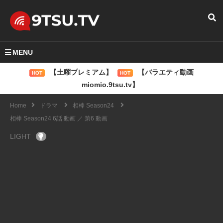
MENU
【土曜プレミアム】
【バラエティ動画
HOT
HOT
miomio.9tsu.tv】
Home
ドラマ
相棒 Season24
相棒 Season24 6話 動画 ／ 第6 動画
LIGHT