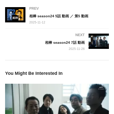
画が途切れた」という異例の報せでした。
PREV
配信者が大村という男性だと判明し、右京と薫が彼の叔父・慎二
相棒 season24 5話 動画 ／ 第5 動画
を訪ねると、そこから衝撃の言葉が飛び出します。「兄貴はあい
2025-11-12
つに殺された」――。この一言が、新たな事件の扉を開くことに
なるのです。
NEXT
一体、消えた動画配信者の身に何が起きたのか？そして、叔父の
相棒 season24 7話 動画
口から漏れた「殺された」という言葉の真意とは？右京さんの研
ぎ澄まされた洞察力と、薫さんの人情味が織りなす絶妙なコンビ
2025-11-26
ネーションで、複雑に絡み合った謎を解き明かしていきます。
今回の「ティーロワイヤル」も、視聴者の皆様を惹きつけて離さ
ないこと間違いなし。見逃し厳禁の必見エピソードです！
You Might Be Interested In
出演:
水谷豊、寺脇康文
森口瑤子、鈴木砂羽、川原和久、山中崇史、篠原ゆき子、山西
惇、小野了、片桐竜次
【ゲスト】かたせ梨乃 ほか