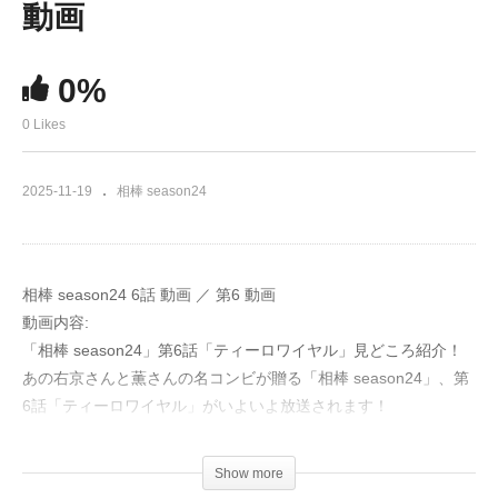
動画
0%
0 Likes
2025-11-19
相棒 season24
相棒 season24 6話 動画 ／ 第6 動画
動画内容:
「相棒 season24」第6話「ティーロワイヤル」見どころ紹介！
あの右京さんと薫さんの名コンビが贈る「相棒 season24」、第
6話「ティーロワイヤル」がいよいよ放送されます！
今回は、土師さんからの依頼で、ウェブに寄せられた通報の真偽
を確かめることから物語は始まります。数ある通報の中で右京さ
Show more
んが特に注目したのは、「2年間毎日欠かさず配信されてきた動