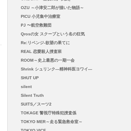
OZU ～小津安二郎が描いた物語～
PICU 小児集中治療室
PJ 〜航空救難団
Qrosの女 スクープという名の狂気
Re:リベンジ-欲望の果てに
REAL 恋愛殺人捜査班
ROOM～史上最悪の一期一会
Shrink シュリンク―精神科医ヨワイ―
SHUT UP
silent
Silent Truth
SUITS／スーツ2
TOKAGE 警視庁特殊犯捜査係
TOKYO MER～走る緊急救命室～
TOKYO VICE