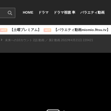
HOME
ドラマ
ドラマ視聴 率
バラエティ動画
【土曜プレミアム】
【バラエティ動画miomio.9tsu.tv】
HOT
HOT
未来への10カウント 2話 動画 ／ 第2 動画 2022年4月21日 220421