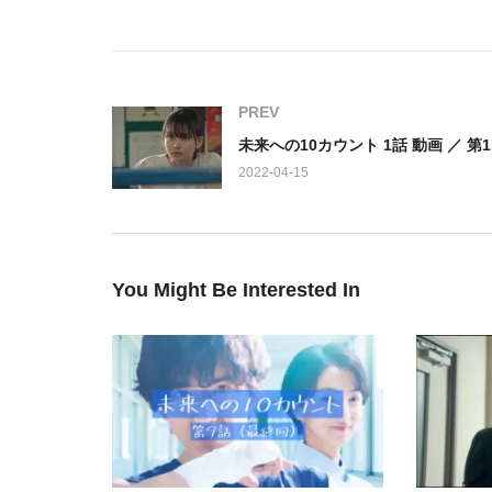
出演：
桐沢祥吾…木村拓哉、折原葵…満島ひかり、甲斐誠一郎…安田
奈、日比野雅也…馬場徹、坂巻勝夫…オラキオ、玉乃
井海音、天津大地…阿久津仁愛、森拓己…大朏岳優、
PREV
琴…内田有紀、猫林はじめ…生瀬勝久、芦屋賢三…柄
2022-04-15
You Might Be Interested In