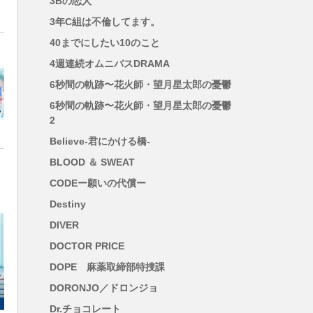
3Bの恋人
3年C組は不倫してます。
櫻
40までにしたい10のこと
麻
4週連続オムニバスDRAMA
6秒間の軌跡〜花火師・望月星太郎の憂鬱
6秒間の軌跡〜花火師・望月星太郎の憂鬱
2
Believe-君にかける橋-
BLOOD ＆ SWEAT
CODEー願いの代償ー
Destiny
DIVER
DOCTOR PRICE
DOPE 麻薬取締部特捜課
DORONJO／ドロンジョ
Dr.チョコレート