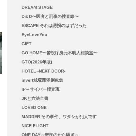
DREAM STAGE
D＆D〜医者と刑事の捜査線〜
ESCAPE それは誘拐のはずだった
EyeLoveYou
GIFT
GO HOME〜警視庁身元不明人相談室〜
GTO(2026年版)
HOTEL -NEXT DOOR-
invert城塚翡翠倒叙集
IP～サイバー捜査班
JKと六法全書
LOVED ONE
MADDER その事件、ワタシが犯人です
NICE FLIGHT
ONE DAY～聖夜のから騒ぎ～