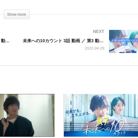
顕、伊庭海斗…高橋海人(King & Prince)、水野あかり…山田杏
Show more
井竜也…坂東龍汰、友部陸…佐久本宝、西山愛…吉柳咲良、江戸川蓮…
間地真実…八嶋智人、芦屋珠江…市毛良枝、大野倫子…富田靖子、大場
NEXT
本明
未来への10カウント 1話 動画 ／ 第1 動画 2022年4月14日 220414
未来への10カウント 3話 動画 ／ 第3 動画 2022年4月28日 220428
2022-04-29