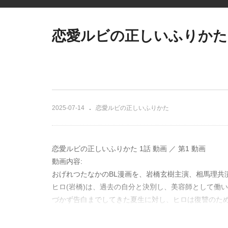
恋愛ルビの正しいふりかた 1
2025-07-14
恋愛ルビの正しいふりかた
恋愛ルビの正しいふりかた 1話 動画 ／ 第1 動画
動画内容:
おげれつたなかのBL漫画を、岩橋玄樹主演、相馬理共
ヒロ(岩橋)は、過去の自分と決別し、美容師として働
づかず告白までしてきた夏生に対し、ヒロは復讐のた
出演：