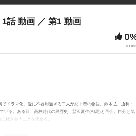
話 動画 ／ 第1 動画
0
0 Lik
演でドラマ化。愛に不器用過ぎる二人が紡ぐ恋の物語。鈴木弘、通称・
いている。ある日、高校時代の黒歴史、鷲沢夏生(相馬)と再会。自分と気
めに付き合うことを決める。