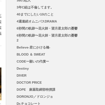
3Bの恋人
3年C組は不倫してます。
40までにしたい10のこと
4週連続オムニバスDRAMA
6秒間の軌跡〜花火師・望月星太郎の憂鬱
6秒間の軌跡〜花火師・望月星太郎の憂鬱
2
Believe-君にかける橋-
BLOOD ＆ SWEAT
CODEー願いの代償ー
Destiny
DIVER
DOCTOR PRICE
DOPE 麻薬取締部特捜課
DORONJO／ドロンジョ
Dr.チョコレート
／