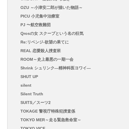
OZU ～小津安二郎が描いた物語～
PICU 小児集中治療室
PJ 〜航空救難団
Qrosの女 スクープという名の狂気
Re:リベンジ-欲望の果てに
REAL 恋愛殺人捜査班
ROOM～史上最悪の一期一会
Shrink シュリンク―精神科医ヨワイ―
SHUT UP
silent
Silent Truth
SUITS／スーツ2
TOKAGE 警視庁特殊犯捜査係
TOKYO MER～走る緊急救命室～
TOKYO VICE