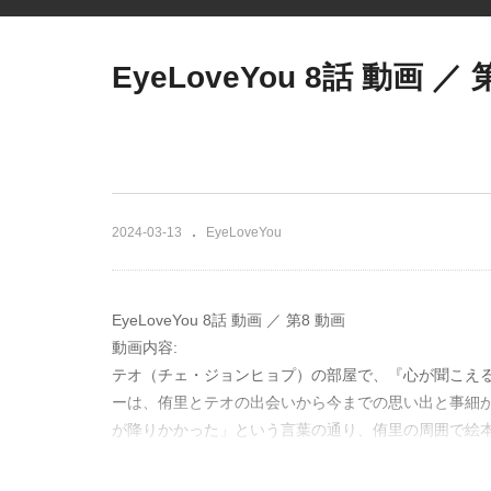
EyeLoveYou 8話 動画 ／ 
2024-03-13
EyeLoveYou
EyeLoveYou 8話 動画 ／ 第8 動画
動画内容:
テオ（チェ・ジョンヒョプ）の部屋で、『心が聞こえ
ーは、侑里とテオの出会いから今までの思い出と事細
が降りかかった」という言葉の通り、侑里の周囲で絵
里と真尋（山下美月）の二人は事の真相を探るべく動