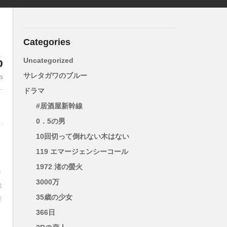
Categories
%
Uncategorized
サレタガワのブルー
es
ドラマ
#居酒屋新幹線
0．5の男
10回切って倒れない木はない
119 エマージェンシーコール
1972 渚の螢火
リ
3000万
幸
35歳の少女
侑
366日