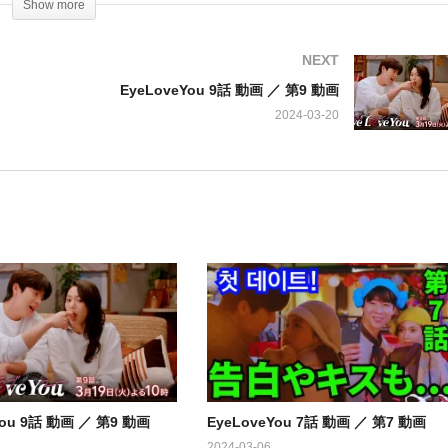
Show more
月、清水尋也、立川志らく、ゴリけん、鳴海唯、絃瀬聡一、玄理、杉本
NEXT
EyeLoveYou 9話 動画 ／ 第9 動画
2024-03-20
You 9話 動画 ／ 第9 動画
EyeLoveYou 7話 動画 ／ 第7 動画
2024-03-06