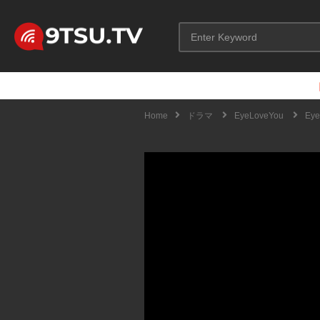
Home
ドラマ
EyeLoveYou
Ey