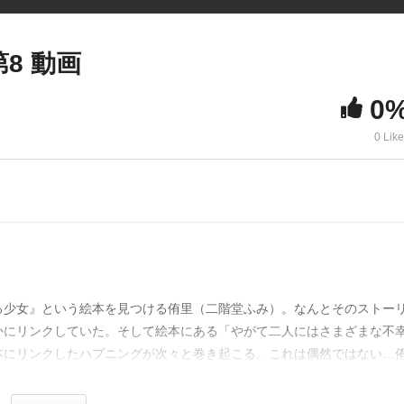
第8 動画
0
0 Lik
る少女』という絵本を見つける侑里（二階堂ふみ）。なんとそのストー
かにリンクしていた。そして絵本にある「やがて二人にはさまざまな不
本にリンクしたハプニングが次々と巻き起こる。これは偶然ではない…
き出す！