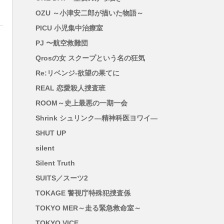
OZU ～小津安二郎が描いた物語～
PICU 小児集中治療室
PJ 〜航空救難団
Qrosの女 スクープという名の狂気
Re:リベンジ-欲望の果てに
REAL 恋愛殺人捜査班
ROOM～史上最悪の一期一会
Shrink シュリンク―精神科医ヨワイ―
SHUT UP
silent
Silent Truth
SUITS／スーツ2
TOKAGE 警視庁特殊犯捜査係
TOKYO MER～走る緊急救命室～
TOKYO VICE