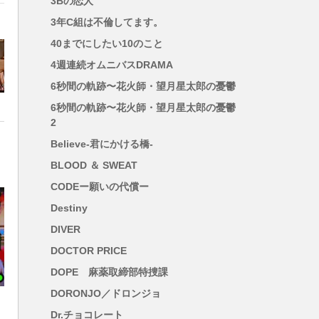
3Bの恋人
3年C組は不倫してます。
哲
40までにしたい10のこと
4週連続オムニバスDRAMA
6秒間の軌跡〜花火師・望月星太郎の憂鬱
6秒間の軌跡〜花火師・望月星太郎の憂鬱
2
Believe-君にかける橋-
BLOOD ＆ SWEAT
CODEー願いの代償ー
Destiny
DIVER
DOCTOR PRICE
DOPE 麻薬取締部特捜課
DORONJO／ドロンジョ
Dr.チョコレート