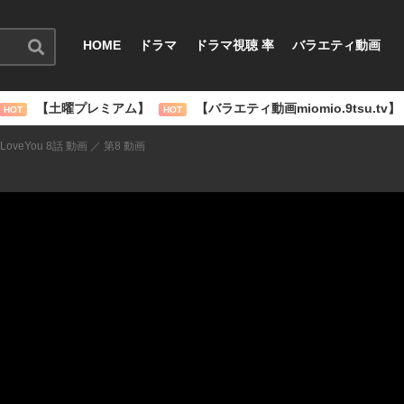
HOME
ドラマ
ドラマ視聴 率
バラエティ動画
【土曜プレミアム】
【バラエティ動画miomio.9tsu.tv】
HOT
HOT
eLoveYou 8話 動画 ／ 第8 動画