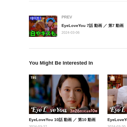
出演：
二階堂ふみ、チェ・ジョンヒョプ、中川大志、山下美
PREV
太
EyeLoveYou 7話 動画 ／ 第7 動画
2024-03-06
You Might Be Interested In
EyeLoveYou 10話 動画 ／ 第10 動画
EyeLove
2024-03-27
2024-03-20