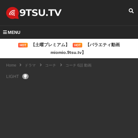
MENU
【土曜プレミアム】
【バラエティ動画
HOT
HOT
miomio.9tsu.tv】
Home
ドラマ
コーチ
コーチ 6話 動画
LIGHT