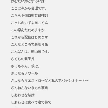
けむたい姉とずるい妹
ここは今から倫理です。
こちら予備自衛英雄補?!
こっち向いてよ向井くん
この恋あたためますか
これから配信はじめます
こんなところで裏切り飯
こんばんは、朝山家です。
さくらの親子丼
さっちゃん、僕は。
さよならノワール
さよならマエストロ〜父と私のアパッシオナート〜
ざんねんないきもの事典
しあわせな結婚
しあわせは食べて寝て待て