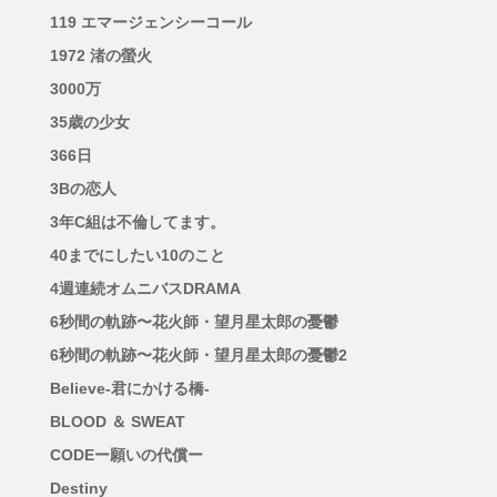
119 エマージェンシーコール
1972 渚の螢火
3000万
35歳の少女
366日
3Bの恋人
3年C組は不倫してます。
40までにしたい10のこと
4週連続オムニバスDRAMA
6秒間の軌跡〜花火師・望月星太郎の憂鬱
6秒間の軌跡〜花火師・望月星太郎の憂鬱2
Believe-君にかける橋-
BLOOD ＆ SWEAT
CODEー願いの代償ー
Destiny