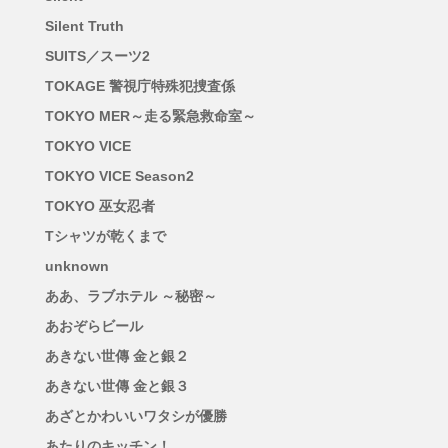
Silent Truth
SUITS／スーツ2
TOKAGE 警視庁特殊犯捜査係
TOKYO MER～走る緊急救命室～
TOKYO VICE
TOKYO VICE Season2
TOKYO 巫女忍者
Tシャツが乾くまで
unknown
ああ、ラブホテル ～秘密～
あおぞらビール
あきない世傳 金と銀２
あきない世傳 金と銀３
あざとかわいいワタシが優勝
あたりのキッチン！