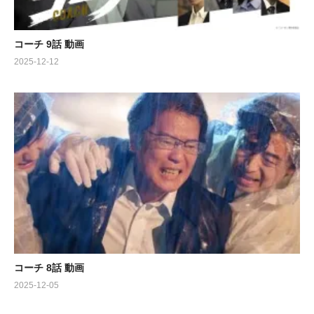
今すぐテレビの前に集合して、この手に汗握る展開をお見逃しな
く！
コーチ 9話 動画
2025-12-12
出演:
https://www.youtube.com/watch?v=MGyWF3KcyHU
コーチ 8話 動画
2025-12-05