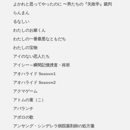
よかれと思ってやったのに 〜男たちの『失敗学』裁判
らんまん
るなしい
わたしのお嫁くん
わたしの一番最悪なともだち
わたしの宝物
アイのない恋人たち
アイシー～瞬間記憶捜査・柊班
アオハライド Season1
アオハライド Season2
アクマゲーム
アトムの童（こ）
アバランチ
アポロの歌
アンサング・シンデレラ病院薬剤師の処方箋