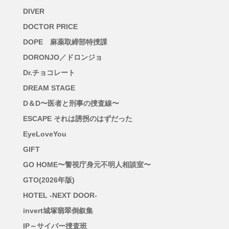
DIVER
DOCTOR PRICE
DOPE 麻薬取締部特捜課
DORONJO／ドロンジョ
Dr.チョコレート
DREAM STAGE
D＆D〜医者と刑事の捜査線〜
ESCAPE それは誘拐のはずだった
EyeLoveYou
GIFT
GO HOME〜警視庁身元不明人相談室〜
GTO(2026年版)
HOTEL -NEXT DOOR-
invert城塚翡翠倒叙集
IP～サイバー捜査班