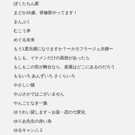
ぼくたちん家
まどか26歳、研修医やってます！
まんぷく
むこう岸
めぐる未来
もう1度夫婦になりますか？〜カモフラージュ夫婦〜
もしも、イケメンだけの高校があったら
もしもこの世が舞台なら、楽屋はどこにあるのだろう
ももいろ あんずいろ さくらいろ
やさしい猫
やぶさかではございません
やんごとなき一族
ゆうれい貸します～お染・恋の七変化
ゆりあ先生の赤い糸
ゆるキャン△２