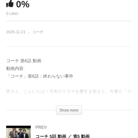
0%
0 Likes
2025-11-21
コーチ
コーチ 第6話 動画
動画内容:
「コーチ」第6話：終わらない事件
皆さん、こんにちは！日本のドラマを愛する皆さん、今週も「コ
ーチ」の時間ですよ。特に今回の第6話「終わらない事件」は、
息をのむような展開で私たちを画面に釘付けにすること間違いな
Show more
しです。
PREV
物語は、倉科カナさん演じる瞳率いる益山班が、車両爆破事件の
コーチ 5話 動画 ／ 第5 動画
重要参考人である桜井（濱正悟さん）を連行するところから始ま