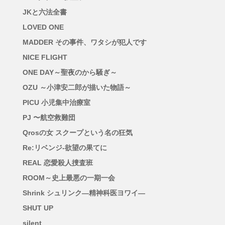
JKと六法全書
LOVED ONE
MADDER その事件、ワタシが犯人です
NICE FLIGHT
ONE DAY～聖夜のから騒ぎ～
OZU ～小津安二郎が描いた物語～
PICU 小児集中治療室
PJ 〜航空救難団
Qrosの女 スクープという名の狂気
Re:リベンジ-欲望の果てに
REAL 恋愛殺人捜査班
ROOM～史上最悪の一期一会
Shrink シュリンク―精神科医ヨワイ―
SHUT UP
silent