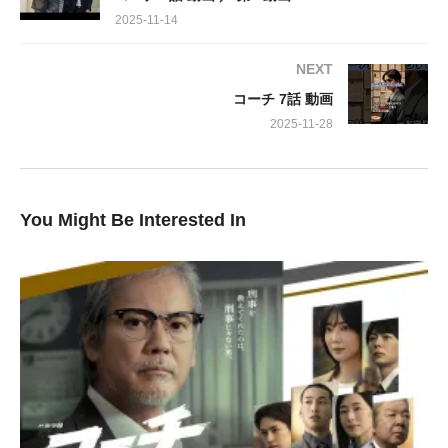
2025-11-14
ります。この桜井、どうやら嘘の証言を繰り返しているようです
が、決定的な物証が見つからず、捜査は難航します。
NEXT
コーチ 7話 動画
しかし、ご安心を。犬飼貴丈さん演じる所と、阿久津仁愛さん演
じる正木が、ベテラン刑事顔負けの鋭い取り調べで、じわじわと
2025-11-28
桜井を追い詰めていく姿はまさに圧巻。彼らのプロフェッショナ
リズムと粘り強さには、思わず唸ってしまいます。
You Might Be Interested In
そして、見逃せないのが唐沢寿明さん演じる向井の動向です。彼
は桜井の自宅で見かけた見知らぬ男（泉澤祐希さん）の存在がど
うにも気になっている様子。この男が一体何者なのか、そしてこ
の「終わらない事件」にどう関わってくるのか、視聴者の皆さん
の想像力を掻き立てることでしょう。
緊迫感あふれる心理戦と、登場人物たちの思惑が複雑に絡み合う
第6話。果たして益山班は真実にたどり着けるのでしょうか？そ
して、向井が抱く不穏な予感の正体とは？