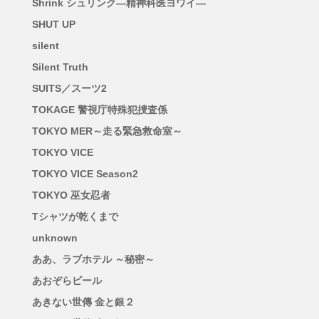
Shrink シュリンク―精神科医ヨワイ―
SHUT UP
silent
Silent Truth
SUITS／スーツ2
TOKAGE 警視庁特殊犯捜査係
TOKYO MER～走る緊急救命室～
TOKYO VICE
TOKYO VICE Season2
TOKYO 巫女忍者
Tシャツが乾くまで
unknown
ああ、ラブホテル ～秘密～
あおぞらビール
あきない世傳 金と銀２