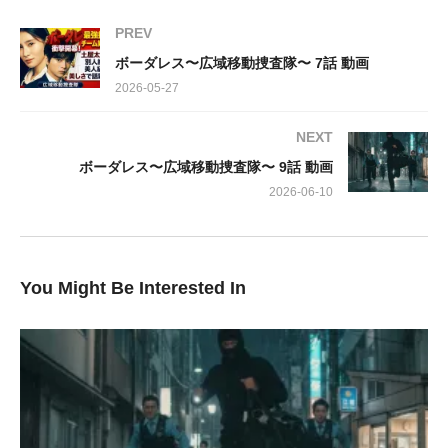
犯人の巧みな手口は警察の動きを完全に読み切り、指示は刻一刻
PREV
と変化。逆探知もAI解析も通用しない、まさに手のひらで踊らさ
ボーダレス〜広域移動捜査隊〜 7話 動画
れているかのような状況に、捜査官たちは追い詰められていきま
2026-05-27
す。犯人の真意とは一体何なのか、そして次の指示はどこへ導く
のか。
NEXT
ボーダレス〜広域移動捜査隊〜 9話 動画
ようやく指定された場所へとたどり着いた彼らを待っていたの
は、さらなる非情な命令でした。身代金バッグを運ぶという重大
2026-06-10
な任務を負わされたのは、若き蕾（佐藤勝利）。彼の肩にかかる
プレッシャーと、刻一刻と迫るタイムリミット。緊迫感あふれる
展開が視聴者を画面に釘付けにすること間違いなし。
You Might Be Interested In
このエピソードは、単なる誘拐事件に留まらず、知略と心理戦が
複雑に絡み合う極上のサスペンス。予測不可能な結末へと向かう
ボーダレス隊の奮闘を、ぜひその目でお確かめください。
出演:
仲沢桃子…土屋太鳳