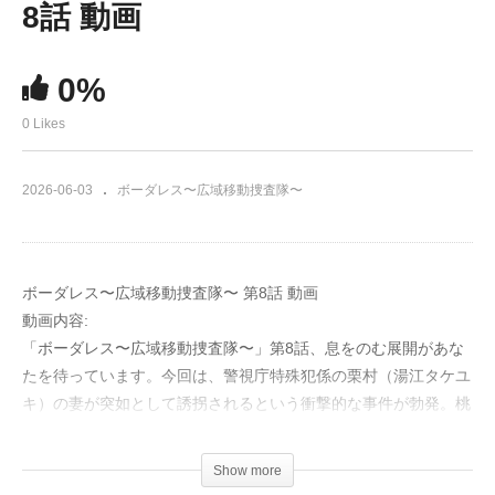
8話 動画
0%
0 Likes
2026-06-03
ボーダレス〜広域移動捜査隊〜
ボーダレス〜広域移動捜査隊〜 第8話 動画
動画内容:
「ボーダレス〜広域移動捜査隊〜」第8話、息をのむ展開があな
たを待っています。今回は、警視庁特殊犯係の栗村（湯江タケユ
キ）の妻が突如として誘拐されるという衝撃的な事件が勃発。桃
子（土屋太鳳）をはじめとする移動捜査隊は、非通知の発信者か
らの予測不能な指示に翻弄されます。
Show more