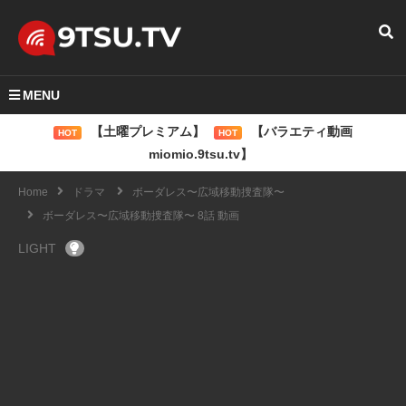
MENU
【土曜プレミアム】
【バラエティ動画
HOT
HOT
miomio.9tsu.tv】
Home
ドラマ
ボーダレス〜広域移動捜査隊〜
ボーダレス〜広域移動捜査隊〜 8話 動画
LIGHT