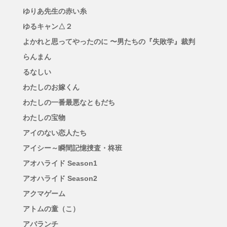
ゆりあ先生の赤い糸
ゆるキャン△２
よかれと思ってやったのに 〜男たちの『失敗学』裁判
らんまん
るなしい
わたしのお嫁くん
わたしの一番最悪なともだち
わたしの宝物
アイのない恋人たち
アイシー～瞬間記憶捜査・柊班
アオハライド Season1
アオハライド Season2
アクマゲーム
アトムの童（こ）
アバランチ