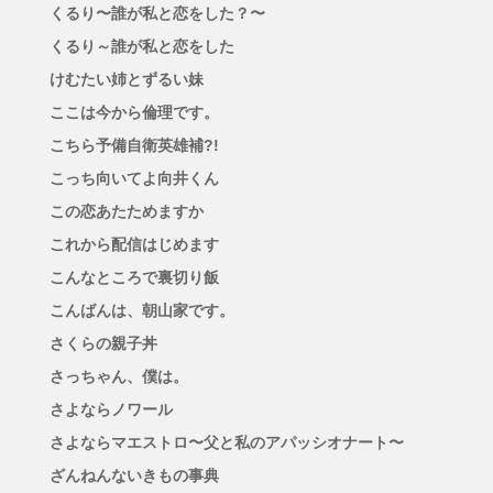
くるり〜誰が私と恋をした？〜
くるり～誰が私と恋をした
けむたい姉とずるい妹
ここは今から倫理です。
こちら予備自衛英雄補?!
こっち向いてよ向井くん
この恋あたためますか
これから配信はじめます
こんなところで裏切り飯
こんばんは、朝山家です。
さくらの親子丼
さっちゃん、僕は。
さよならノワール
さよならマエストロ〜父と私のアパッシオナート〜
ざんねんないきもの事典