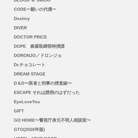
BLOOD ＆ SWEAT
CODEー願いの代償ー
Destiny
DIVER
DOCTOR PRICE
DOPE 麻薬取締部特捜課
DORONJO／ドロンジョ
Dr.チョコレート
DREAM STAGE
D＆D〜医者と刑事の捜査線〜
ESCAPE それは誘拐のはずだった
EyeLoveYou
GIFT
GO HOME〜警視庁身元不明人相談室〜
GTO(2026年版)