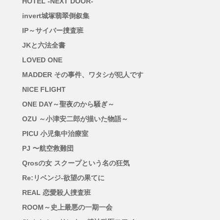
HOTEL -NEXT DOOR-
invert城塚翡翠倒叙集
IP～サイバー捜査班
JKと六法全書
LOVED ONE
MADDER その事件、ワタシが犯人です
NICE FLIGHT
ONE DAY～聖夜のから騒ぎ～
OZU ～小津安二郎が描いた物語～
PICU 小児集中治療室
PJ 〜航空救難団
Qrosの女 スクープという名の狂気
Re:リベンジ-欲望の果てに
REAL 恋愛殺人捜査班
ROOM～史上最悪の一期一会