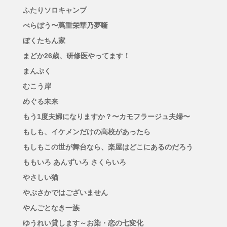
ふたりソロキャンプ
べらぼう〜蔦重栄華乃夢噺
ぼくたちん家
まどか26歳、研修医やってます！
まんぷく
むこう岸
めぐる未来
もう1度夫婦になりますか？〜カモフラージュ夫婦〜
もしも、イケメンだけの高校があったら
もしもこの世が舞台なら、楽屋はどこにあるのだろう
ももいろ あんずいろ さくらいろ
やさしい猫
やぶさかではございません
やんごとなき一族
ゆうれい貸します～お染・恋の七変化